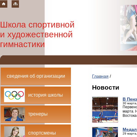
Школа спортивной
и художественной
гимнастики
сведения об организации
Главная
/
Новости
история школы
В Пен
30 марта,
Первенс
марта. 
тренеры
Востока
Медал
спортсмены
29 марта,