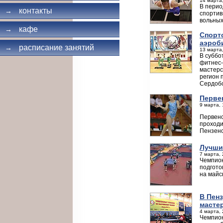
14 марта,
В перио
контакты
→
спортив
вольных
кафе
→
Спорт
аэроб
расписание занятий
→
13 марта,
В суббо
фитнес-
мастерс
регион 
Сердобс
Перве
9 марта, 
Первенс
проходи
Пензенс
Лучши
7 марта, 
Чемпион
подгото
на майс
В Пен
мастер
4 марта, 
Чемпион