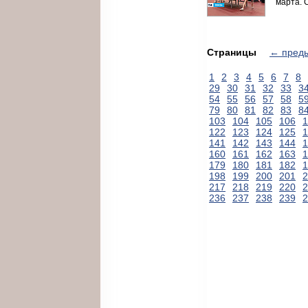
марта. 
Страницы
← пред
1
2
3
4
5
6
7
8
29
30
31
32
33
3
54
55
56
57
58
5
79
80
81
82
83
8
103
104
105
106
1
122
123
124
125
1
141
142
143
144
1
160
161
162
163
1
179
180
181
182
1
198
199
200
201
2
217
218
219
220
2
236
237
238
239
2