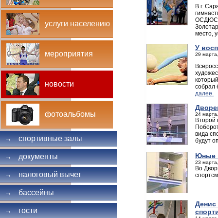
В г. Са
гимнаст
ОСДЮСШО
услуги населению
Золотар
место, 
У вос
мероприятия
29 марта,
Всеросс
художес
который
новости
собрал 
далее.
Дворе
фотоальбомы
24 марта,
Второй 
Поборот
вида сп
спортивные залы
→
будут о
Юные 
документы
→
23 марта,
Во Двор
налоговый вычет
→
спортсм
бассейны
→
Денис 
гости
→
спорт