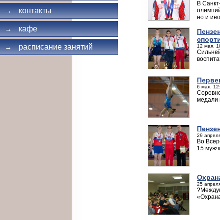
В Санкт
контакты
олимпий
→
но и ин
кафе
→
Пензе
спорт
расписание занятий
12 мая, 1
→
Сильней
воспита
Перве
6 мая, 12
Соревно
медали 
Пензе
29 апреля
Во Всер
15 мужч
Охран
25 апреля
?Междун
«Охрана