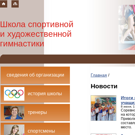
Школа спортивной
и художественной
гимнастики
сведения об организации
Главная
/
Новости
история школы
Итоги 
учащи
8 июня, 1
Соревно
тренеры
на кото
Приволж
составл
место.
спортсмены