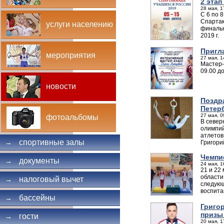
2 этап
28 мая, 1
С 6 по 
Спартак
услуги населению
финальн
2019 г.
Пригл
мероприятия
27 мая, 1
Мастер-
09.00 д
новости
Поздр
Петер
27 мая, 0
фотоальбомы
В север
олимпий
атлетов
спортивные залы
→
Григори
Чемпи
документы
→
24 мая, 1
21 и 22
области
налоговый вычет
→
следующ
воспита
бассейны
→
Григо
призы
гости
→
20 мая, 1