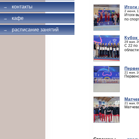
контакты
Итоги
→
2 июня, 1
Итоги в
кафе
→
по спор
расписание занятий
→
Кубок
29 мая, 2
С 22 по
области
Перве
21 мая, 1
Первенс
Матче
21 мая, 0
Матчева
Страницы
← пред