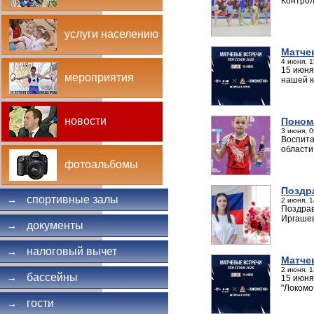
Контрол
услуги населению
Матче
4 июня, 1
15 июня
мероприятия
нашей к
новости
Поном
3 июня, 0
Воспита
области
фотоальбомы
Поздр
спортивные залы
→
2 июня, 1
Поздрав
Иргашев
документы
→
налоговый вычет
→
Матче
2 июня, 1
бассейны
→
15 июня
"Локомо
гости
→