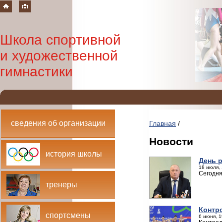
Школа спортивной
и художественной
гимнастики
сведения об организации
Главная
/
Новости
история школы
День 
18 июля, 
Сегодня
тренеры
Контр
спортсмены
6 июня, 1