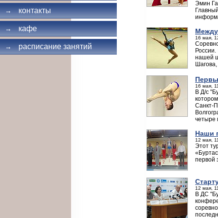
Эмин Га
контакты
Главный
→
информа
кафе
→
Между
16 мая, 1
Соревно
расписание занятий
→
России.
нашей ш
Шагова,
Первы
16 мая, 1
В Д/с "
котором
Санкт-П
Волгогр
четыре 
Наши г
12 мая, 1
Этот ту
«Буртас
первой 
Старт
12 мая, 1
В ДС "Б
конфере
соревно
последн