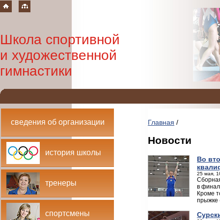
Школа спортивной
и художественной
гимнастики
сведения об организации
Главная
/
Новости
история школы
Во вт
квали
25 мая, 1
Сборная
тренеры
в финал
Кроме т
прыжке 
спортсмены
Сурск