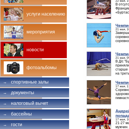
22 мая, 1
В отсут
Франции
«Буртас
услуги населению
Чемпи
21 мая, 1
мероприятия
Заверши
соревно
соревно
новости
Чемпи
21 мая, 0
В Д/с "
приняли
фотоальбомы
старше 
на трет
спортивные залы
→
Чемпи
17 мая, 1
Соревно
документы
→
здорово
гимнасти
налоговый вычет
→
Андре
бассейны
→
попад
17 мая, 1
21-27 м
гости
→
мужчин.