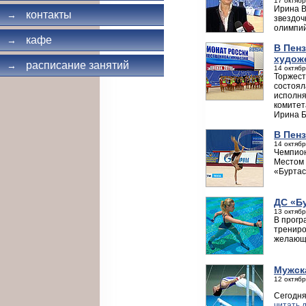
17 октябр
Ирина В
контакты
→
звездоч
олимпий
кафе
→
В Пен
худож
расписание занятий
→
14 октябр
Торжест
состоял
исполня
комитет
Ирина Б
В Пен
14 октябр
Чемпион
Местом 
«Буртас
ДС «Б
13 октябр
В прогр
трениро
желающи
Мужск
12 октябр
Сегодня
читать 