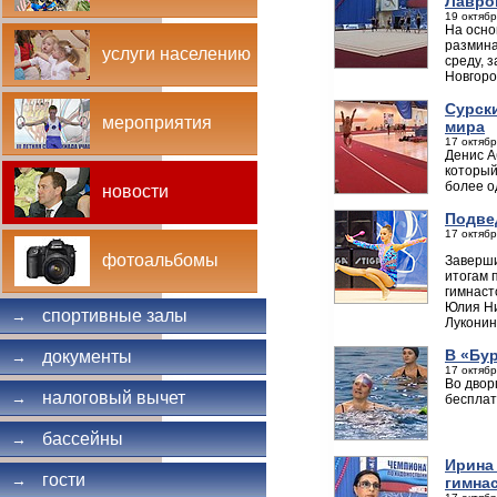
Лавро
19 октябр
На осно
размина
услуги населению
среду, 
Новгоро
Сурск
мероприятия
мира
17 октябр
Денис А
который
более о
новости
Подве
17 октябр
фотоальбомы
Заверши
итогам 
гимнаст
Юлия Ни
спортивные залы
→
Луконин
В «Бу
документы
→
17 октябр
Во двор
налоговый вычет
→
бесплат
бассейны
→
Ирина
гости
→
гимна