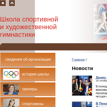
Школа спортивной
и художественной
гимнастики
сведения об организации
Главная
/
Новости
история школы
Денис
19 октябр
В понед
тренеры
вернувш
прошедш
четыре 
В Пенз
спортсмены