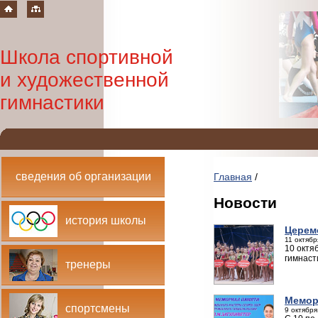
Школа спортивной
и художественной
гимнастики
сведения об организации
Главная
/
Новости
история школы
Церем
11 октябр
10 октя
гимнаст
тренеры
Мемор
спортсмены
9 октября