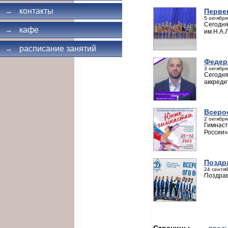
контакты
Перве
→
5 октября
Сегодня
кафе
→
им.Н.А.
расписание занятий
→
Федер
3 октября
Сегодня
аккред
Всеро
2 октября
Гимнаст
России»
Поздр
24 сентяб
Поздрав
Страницы
← пред