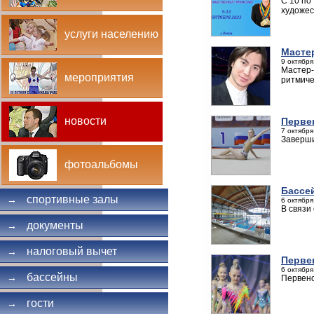
С 10 по
художес
услуги населению
Масте
9 октября
Мастер-
мероприятия
ритмиче
новости
Перве
7 октября
Заверши
фотоальбомы
Бассей
спортивные залы
→
6 октября
В связи
документы
→
налоговый вычет
→
Перве
6 октября
бассейны
→
Первенс
гости
→