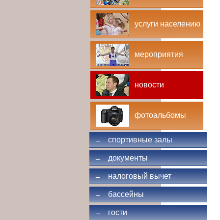
услуги населению
мероприятия
новости
фотоальбомы
спортивные залы
→
документы
→
налоговый вычет
→
бассейны
→
гости
→