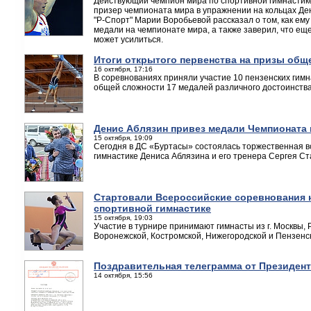
Действующий чемпион мира по спортивной гимнастик
призер чемпионата мира в упражнении на кольцах Де
"Р-Спорт" Марии Воробьевой рассказал о том, как ем
медали на чемпионате мира, а также заверил, что еще
может усилиться.
Итоги открытого первенства на призы общ
16 октября, 17:16
В соревнованиях приняли участие 10 пензенских гимн
общей сложности 17 медалей различного достоинства
Денис Аблязин привез медали Чемпионата 
15 октября, 19:09
Сегодня в ДС «Буртасы» состоялась торжественная в
гимнастике Дениса Аблязина и его тренера Сергея Ст
Стартовали Всероссийские соревнования 
спортивной гимнастике
15 октября, 19:03
Участие в турнире принимают гимнасты из г. Москвы, 
Воронежской, Костромской, Нижегородской и Пензенс
Поздравительная телеграмма от Президент
14 октября, 15:56