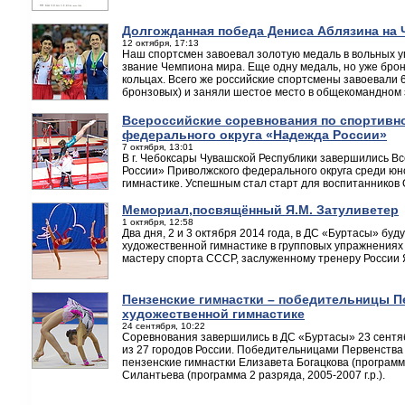
Долгожданная победа Дениса Аблязина на 
12 октября, 17:13
Наш спортсмен завоевал золотую медаль в вольных у
звание Чемпиона мира. Еще одну медаль, но уже бро
кольцах. Всего же российские спортсмены завоевали 
бронзовых) и заняли шестое место в общекомандном 
Всероссийские соревнования по спортивн
федерального округа «Надежда России»
7 октября, 13:01
В г. Чебоксары Чувашской Республики завершились 
России» Приволжского федерального округа среди юн
гимнастике. Успешным стал старт для воспитаннико
Мемориал,посвящённый Я.М. Затуливетер
1 октября, 12:58
Два дня, 2 и 3 октября 2014 года, в ДС «Буртасы» бу
художественной гимнастике в групповых упражнения
мастеру спорта СССР, заслуженному тренеру России
Пензенские гимнастки – победительницы П
художественной гимнастике
24 сентября, 10:22
Соревнования завершились в ДС «Буртасы» 23 сентяб
из 27 городов России. Победительницами Первенства 
пензенские гимнастки Елизавета Богацкова (программа
Силантьева (программа 2 разряда, 2005-2007 г.р.).