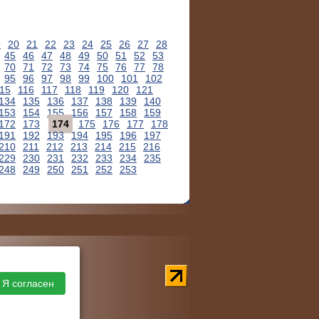
9
20
21
22
23
24
25
26
27
28
45
46
47
48
49
50
51
52
53
70
71
72
73
74
75
76
77
78
95
96
97
98
99
100
101
102
15
116
117
118
119
120
121
134
135
136
137
138
139
140
153
154
155
156
157
158
159
172
173
174
175
176
177
178
191
192
193
194
195
196
197
210
211
212
213
214
215
216
229
230
231
232
233
234
235
248
249
250
251
252
253
Я согласен