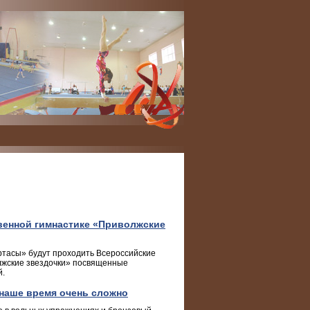
венной гимнастике «Приволжские
Буртасы» будут проходить Всероссийские
лжские звездочки» посвященные
й.
 наше время очень сложно