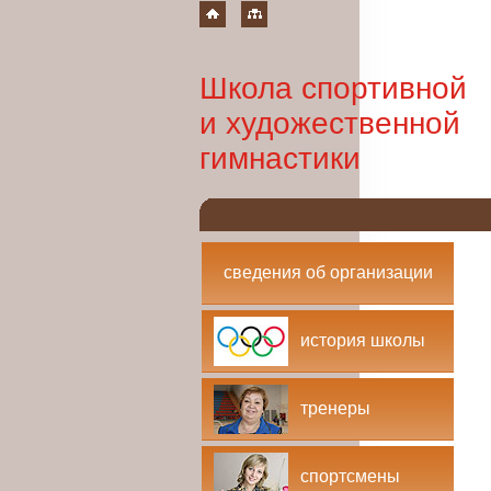
Школа спортивной
и художественной
гимнастики
сведения об организации
история школы
тренеры
спортсмены