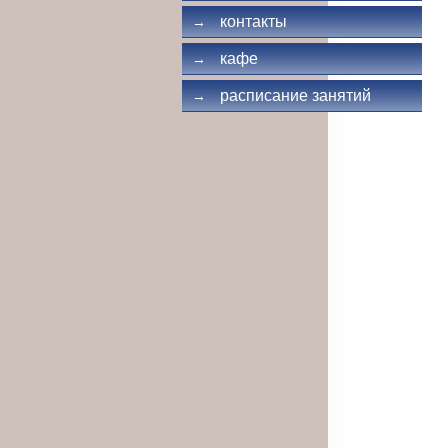
контакты
→
кафе
→
расписание занятий
→