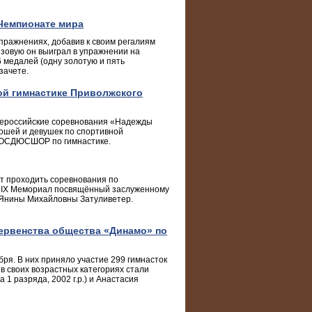
Чемпионате мира
пражнениях, добавив к своим регалиям
нзовую он выиграл в упражнении на
6 медалей (одну золотую и пять
зачете.
ой гимнастике Приволжского
Всероссийские соревнования «Надежды
ошей и девушек по спортивной
в ОСДЮСШОР по гимнастике.
дут проходить соревнования по
х IX Мемориал посвящённый заслуженному
 Янины Михайловны Затуливетер.
ервенства общества «Динамо» по
ря. В них приняло участие 299 гимнасток
в своих возрастных категориях стали
 1 разряда, 2002 г.р.) и Анастасия