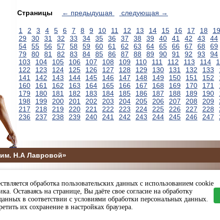
Страницы
← предыдущая
следующая →
1
2
3
4
5
6
7
8
9
10
11
12
13
14
15
16
17
18
1
29
30
31
32
33
34
35
36
37
38
39
40
41
42
43
44
54
55
56
57
58
59
60
61
62
63
64
65
66
67
68
69
79
80
81
82
83
84
85
86
87
88
89
90
91
92
93
94
103
104
105
106
107
108
109
110
111
112
113
114
1
122
123
124
125
126
127
128
129
130
131
132
133
141
142
143
144
145
146
147
148
149
150
151
152
160
161
162
163
164
165
166
167
168
169
170
171
179
180
181
182
183
184
185
186
187
188
189
190
198
199
200
201
202
203
204
205
206
207
208
209
217
218
219
220
221
222
223
224
225
226
227
228
236
237
238
239
240
241
242
243
244
245
246
247
им. Н.А Лавровой»
5
ствляется обработка пользовательских данных с использованием cookie
ы и спорта Пензенской области
ка. Оставаясь на странице, Вы даёте свое согласие на обработку
данных в соответствии с условиями обработки персональных данных.
етить их сохранение в настройках браузера.