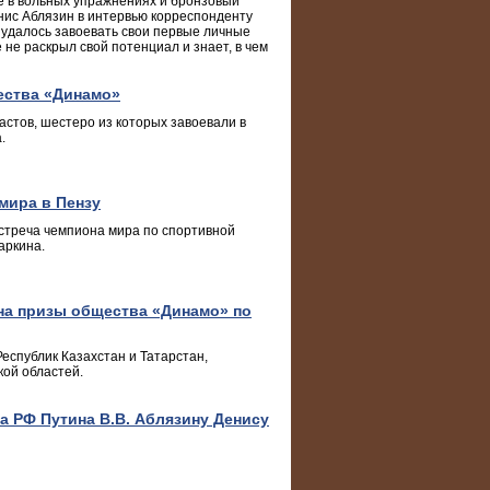
е в вольных упражнениях и бронзовый
нис Аблязин в интервью корреспонденту
у удалось завоевать свои первые личные
 не раскрыл свой потенциал и знает, в чем
ества «Динамо»
астов, шестеро из которых завоевали в
.
мира в Пензу
стреча чемпиона мира по спортивной
аркина.
на призы общества «Динамо» по
Республик Казахстан и Татарстан,
кой областей.
а РФ Путина В.В. Аблязину Денису