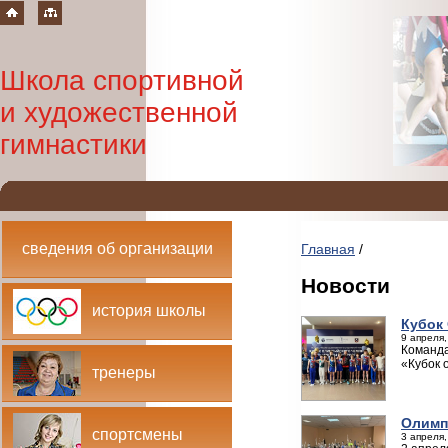
Школа спортивной
и художественной
гимнастики
сведения об организации
Главная
/
Новости
история школы
Кубок
9 апреля,
Команда
«Кубок 
тренеры
Олимп
спортсмены
3 апреля,