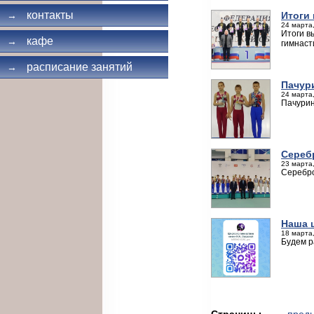
контакты
Итоги
→
24 марта,
Итоги в
кафе
→
гимнаст
расписание занятий
→
Пачур
24 марта,
Пачурин
Сереб
23 марта,
Серебро
Наша 
18 марта,
Будем р
Страницы
← пред