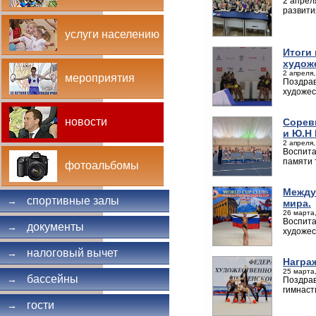
2 апрел
развити
услуги населению
Итоги
худож
2 апреля,
мероприятия
Поздрав
художес
новости
Сорев
и Ю.Н
2 апреля,
Воспита
памяти 
фотоальбомы
Между
спортивные залы
→
мира.
26 марта,
Воспита
документы
→
художес
налоговый вычет
→
Награ
25 марта,
бассейны
→
Поздрав
гимнаст
гости
→