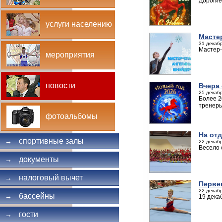
Дорогие
услуги населению
Масте
31 декабр
Мастер-
мероприятия
новости
Вчера
25 декабр
Более 2
тренеры
фотоальбомы
На от
спортивные залы
→
22 декабр
Весело 
документы
→
налоговый вычет
→
Перве
22 декабр
бассейны
→
19 дека
гости
→