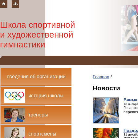
Школа спортивной
и художественной
гимнастики
сведения об организации
Главная
/
Новости
история школы
Внима
13 января
Госавто
перевоз
тренеры
Поздр
спортсмены
31 декабр