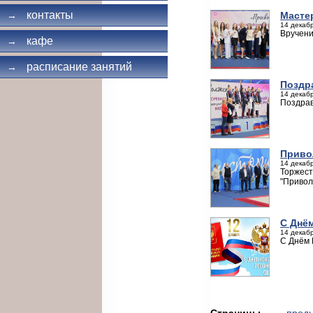
контакты
Масте
→
14 декабр
Вручени
кафе
→
расписание занятий
→
Поздр
14 декабр
Поздрав
Приво
14 декабр
Торжест
"Привол
С Днё
14 декабр
С Днём 
Страницы
← пред