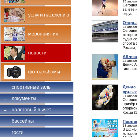
25 апреля
Сегодня
зачете 
округа
услуги населению
Откры
23 апреля
Сегодня
мероприятия
котором
судья с
спорта 
России,
новости
Аблязи
22 апреля
Денис А
гимнаст
фотоальбомы
Денис
спортивные залы
→
прыжк
21 апреля
документы
→
Сегодня
призёр 
опорном
налоговый вычет
→
Косци (
бассейны
→
Перве
18 апреля
В ДС «Б
гости
→
котором