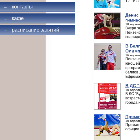
12-18 л
контакты
→
Денис
кафе
→
гимна
18 апреля
Вчера з
расписание занятий
→
Пензенс
снаряда
В Бел
Олимп
16 апреля
Пензенс
юношей 
програм
баллов 
Ефремов
В ДС 
16 апреля
В ДС "Б
возраст
города 
Пряма
16 апреля
Прямая 
официа