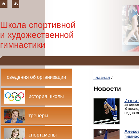
Школа спортивной
и художественной
гимнастики
сведения об организации
Главная
/
Новости
история школы
Итоги
28 апреля
В после
видов м
тренеры
Алекс
спортсмены
гимна