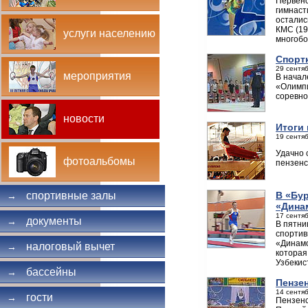
Первенс
гимнаст
осталис
КМС (19
услуги населению
многобо
Спорт
29 сентяб
мероприятия
В начал
«Олимпи
соревно
новости
Итоги
19 сентяб
Удачно 
фотоальбомы
пензенс
В «Бу
спортивные залы
→
«Дина
17 сентяб
документы
→
В пятни
спортив
«Динамо
налоговый вычет
→
которая
Узбекис
бассейны
→
Пензен
14 сентяб
гости
→
Пензенс