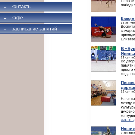
Первый 
победил
контакты
→
кафе
→
Каждо
14 сентяб
Воспита
расписание занятий
→
самарск
проходи
Елизаве
В «Бур
Янины
13 сентяб
Во двор
памяти 
просто 
когда в
Пензен
держа
12 сентяб
На четы
междуна
культур
духовно
конкуре
читать 
Наших
9 сентябр