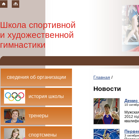
Школа спортивной
и художественной
гимнастики
сведения об организации
Главная
/
Новости
история школы
Денис
10 октябр
Мужская
тренеры
2012 го
квалифи
Перве
спортсмены
3 октября