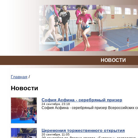
НОВОСТИ
Главная
/
Новости
София Асфина - серебряный призер
24 сентября, 23:18
София Асфина - серебряный призер Всероссийских с
Церемония торжественного открытия
20 сентября, 11:05