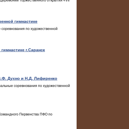
 Церемонии торжественного открытия «VII
венной гимнастике
е соревнования по художественной
гимнастике г.Саранск
Ф. Духно и Н.Д. Лифиренко
нальные соревнования по художественной
 Командного Первенства ПФО по