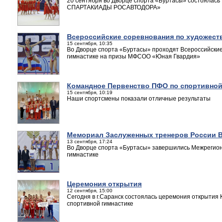
20 сентября во Дворце спорта «Буртасы» состоялась
СПАРТАКИАДЫ РОСАВТОДОРА»
Всероссийские соревнования по художест
15 сентября, 10:35
Во Дворце спорта «Буртасы» проходят Всероссийски
гимнастике на призы МФСОО «Юная Гвардия»
Командное Первенство ПФО по спортивной 
15 сентября, 10:19
Наши спортсмены показали отличные результаты
Мемориал Заслуженных тренеров России В.
13 сентября, 17:24
Во Дворце спорта «Буртасы» завершились Межрегио
гимнастике
Церемония открытия
12 сентября, 15:00
Сегодня в г.Саранск состоялась церемония открытия
спортивной гимнастике