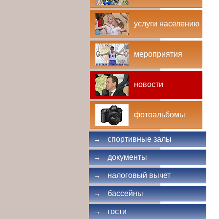
услуги населению
мероприятия
новости
фотоальбомы
спортивные залы
→
документы
→
налоговый вычет
→
бассейны
→
гости
→