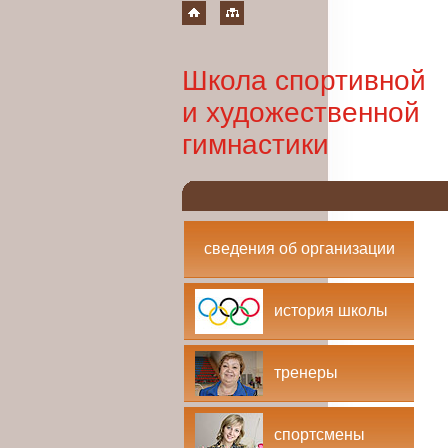
Школа спортивной
и художественной
гимнастики
сведения об организации
история школы
тренеры
спортсмены