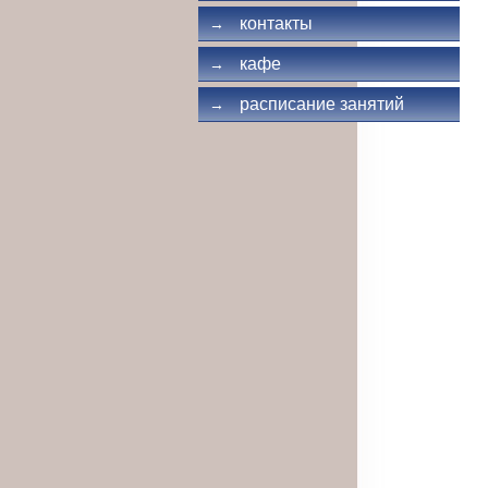
контакты
→
кафе
→
расписание занятий
→