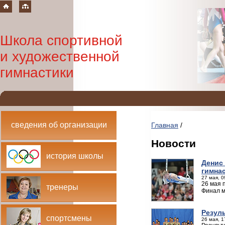
Школа спортивной
и художественной
гимнастики
сведения об организации
Главная
/
Новости
история школы
Денис
гимна
27 мая, 0
26 мая 
тренеры
Финал м
Резул
спортсмены
26 мая, 1