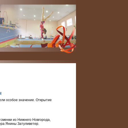
ы
рели особое значение. Открытие
сменки из Нижнего Новгорода,
нера Янины Затуливетер.