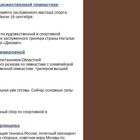
удожественной гимнастике
памяти заслуженного мастера спорта
Пензе 16 сентября.
по художественной и спортивной
ти заслуженного тренера страны Натальи
ва «Динамо».
димировной
оспитанников Областной
о резерва по гимнастике с олимпийской
венной гимнастике, тренером высшей
ьная уже готовы. Сейчас основные силы
чный сбор по спортивной и
арпищева
ации тенниса России, почетный президент
х сборных, советник мэра Москвы по