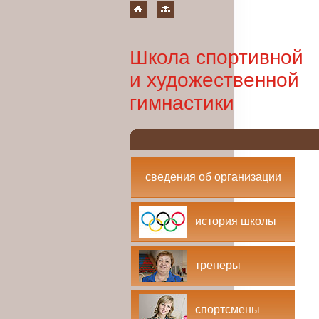
Школа спортивной
и художественной
гимнастики
сведения об организации
история школы
тренеры
спортсмены