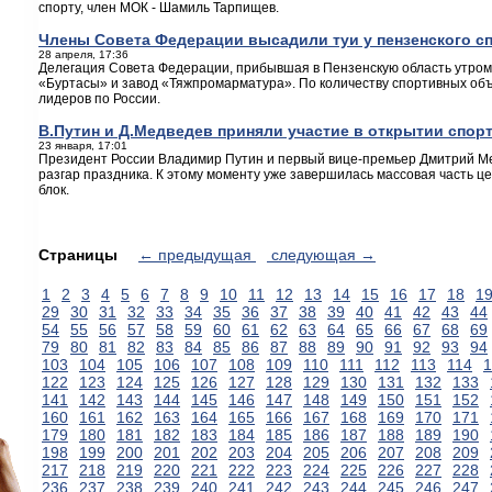
спорту, член МОК - Шамиль Тарпищев.
Члены Совета Федерации высадили туи у пензенского с
28 апреля, 17:36
Делегация Совета Федерации, прибывшая в Пензенскую область утром
«Буртасы» и завод «Тяжпромарматура». По количеству спортивных объ
лидеров по России.
В.Путин и Д.Медведев приняли участие в открытии спор
23 января, 17:01
Президент России Владимир Путин и первый вице-премьер Дмитрий Ме
разгар праздника. К этому моменту уже завершилась массовая часть ц
блок.
Страницы
← предыдущая
следующая →
1
2
3
4
5
6
7
8
9
10
11
12
13
14
15
16
17
18
1
29
30
31
32
33
34
35
36
37
38
39
40
41
42
43
44
54
55
56
57
58
59
60
61
62
63
64
65
66
67
68
69
79
80
81
82
83
84
85
86
87
88
89
90
91
92
93
94
103
104
105
106
107
108
109
110
111
112
113
114
1
122
123
124
125
126
127
128
129
130
131
132
133
141
142
143
144
145
146
147
148
149
150
151
152
160
161
162
163
164
165
166
167
168
169
170
171
179
180
181
182
183
184
185
186
187
188
189
190
198
199
200
201
202
203
204
205
206
207
208
209
217
218
219
220
221
222
223
224
225
226
227
228
236
237
238
239
240
241
242
243
244
245
246
247