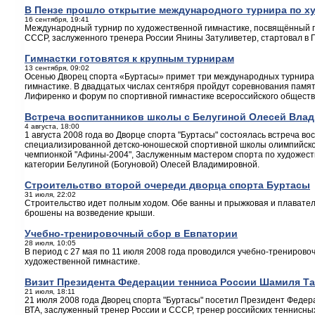
В Пензе прошло открытие международного турнира по х
16 сентября, 19:41
Международный турнир по художественной гимнастике, посвящённый 
СССР, заслуженного тренера России Янины Затуливетер, стартовал в 
Гимнастки готовятся к крупным турнирам
13 сентября, 09:02
Осенью Дворец спорта «Буртасы» примет три международных турнира 
гимнастике. В двадцатых числах сентября пройдут соревнования памя
Лифиренко и форум по спортивной гимнастике всероссийского общест
Встреча воспитанников школы c Белугиной Олесей Вла
4 августа, 18:00
1 августа 2008 года во Дворце спорта "Буртасы" состоялась встреча в
специализированной детско-юношеской спортивной школы олимпийског
чемпионкой "Афины-2004", Заслуженным мастером спорта по художест
категории Белугиной (Богуновой) Олесей Владимировной.
Строительство второй очереди дворца спорта Буртасы
31 июля, 22:02
Строительство идет полным ходом. Обе ванны и прыжковая и плавател
брошены на возведение крыши.
Учебно-тренировочный сбор в Евпатории
28 июля, 10:05
В период с 27 мая по 11 июля 2008 года проводился учебно-тренирово
художественной гимнастике.
Визит Президента Федерации тенниса России Шамиля Т
21 июля, 18:11
21 июля 2008 года Дворец спорта "Буртасы" посетил Президент Федер
ВТА, заслуженный тренер России и СССР, тренер российских теннисны