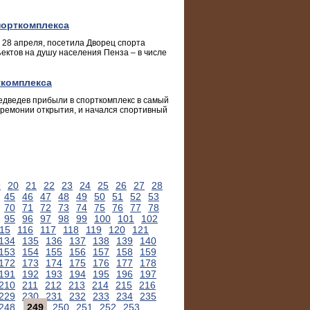
порткомплекса
 28 апреля, посетила Дворец спорта
ектов на душу населения Пенза – в числе
ткомплекса
дведев прибыли в спорткомплекс в самый
еремонии открытия, и начался спортивный
9
20
21
22
23
24
25
26
27
28
45
46
47
48
49
50
51
52
53
70
71
72
73
74
75
76
77
78
95
96
97
98
99
100
101
102
15
116
117
118
119
120
121
134
135
136
137
138
139
140
153
154
155
156
157
158
159
172
173
174
175
176
177
178
191
192
193
194
195
196
197
210
211
212
213
214
215
216
229
230
231
232
233
234
235
248
249
250
251
252
253