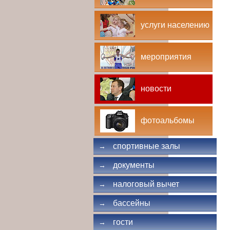
услуги населению
мероприятия
новости
фотоальбомы
спортивные залы
→
документы
→
налоговый вычет
→
бассейны
→
гости
→