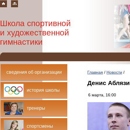
Школа спортивной
и художественной
гимнастики
сведения об организации
Главная
/
Новости
/
Денис Аблязи
история школы
6 марта, 16:00
тренеры
спортсмены