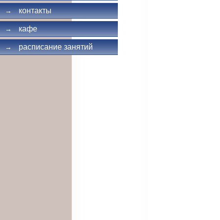
контакты
→
кафе
→
расписание занятий
→