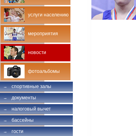
услуги населению
мероприятия
новости
фотоальбомы
спортивные залы
→
документы
→
налоговый вычет
→
бассейны
→
гости
→