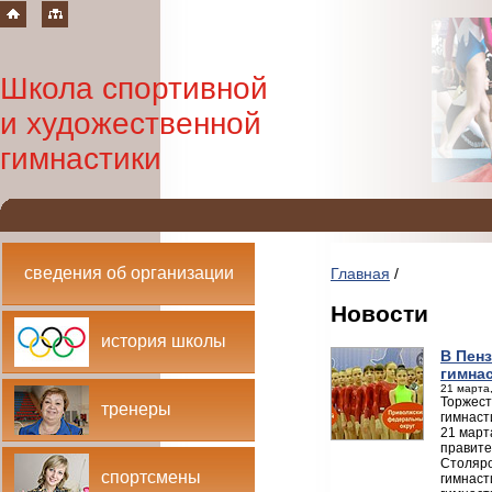
Школа спортивной
и художественной
гимнастики
сведения об организации
Главная
/
Новости
история школы
В Пен
гимна
21 марта,
Торжест
тренеры
гимнаст
21 март
правите
Столяро
спортсмены
гимнаст