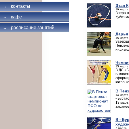
Этап 
контакты
→
19 марта,
Впервые
кафе
→
Кубка м
расписание занятий
→
Дарья
15 марта,
Заверши
Пензенс
индивид
Чемпи
15 марта,
В ДС «Б
гимнаст
сформир
которые
В Пен
14 марта,
«Буртас
13 март
заранее
В «Бу
худож
7 марта, 