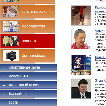
гимнаст
Пряма
гимна
услуги населению
21 марта,
21 МАРТ
(http:/
и Перве
мероприятия
Чемпио
20 марта,
Новые ч
пензенс
новости
примет 
новых и
Родионе
фотоальбомы
Пенза
20 марта,
Пенза в
спортив
спортивные залы
→
приехал
документы
→
Этап 
гимна
налоговый вычет
→
19 марта,
Директо
бассейны
→
резерва
интервь
учрежде
гости
→
гимнаст