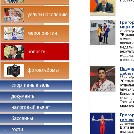
Постано
услуги населению
Григо
мира 
28 октябр
мероприятия
?В усло
чемпион
посвяти
медаль 
новости
результ
медали.
важно н
Поздр
фотоальбомы
дебют
23 октябр
?Сегодн
спортивные залы
→
отдельн
брусья 
Климент
документы
→
китаец 
Третью 
Maresca
налоговый вычет
→
Григо
бассейны
→
гимна
22 октябр
В эти д
гости
→
гимнаст