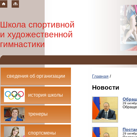
Школа спортивной
и художественной
гимнастики
сведения об организации
Главная
/
Новости
история школы
Обращ
29 октябр
Обращен
тренеры
Поста
спортсмены
29 октябр