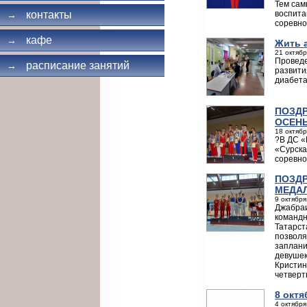
Тем сам
воспита
контакты
→
соревно
кафе
→
Жить 
21 октябр
Проведе
расписание занятий
→
развити
диабет
ПОЗДР
ОСЕН
18 октябр
?В ДС «
«Сурска
соревно
ПОЗД
МЕДА
9 октября
Джабраи
командн
Татарст
позволя
заплани
девушек
Кристин
четверт
8 окт
4 октября