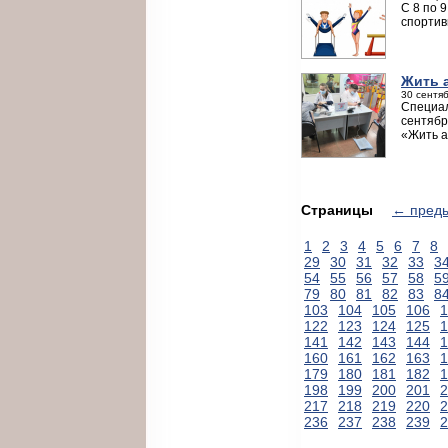
С 8 по 
спортив
Жить 
30 сентяб
Специал
сентябр
«Жить а
Страницы
← пред
1
2
3
4
5
6
7
8
29
30
31
32
33
3
54
55
56
57
58
5
79
80
81
82
83
8
103
104
105
106
1
122
123
124
125
1
141
142
143
144
1
160
161
162
163
1
179
180
181
182
1
198
199
200
201
2
217
218
219
220
2
236
237
238
239
2