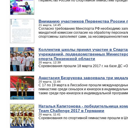
Первенство России по спортивной гимнастике пройдет 
Вниманию участников Первенства России п
21 марта, 14:45
Согласно требованию Минспорта РФ необходимо запол
мандатной комиссии согласие на обработку персона
спортсмены заполняют сами, за несовершеннолетних 
Коллектив школы принял участие в Спарта
учреждений, подведомственных Министерс
спорта Пензенской области
20 марта, 12:39
Соревнования прошли 18 марта 2017 г. на базе ДС «
Анастасия Безрукова завоевала три медал
20 марта, 11:44
С 17 по 19 марта в Лиссабоне прошли международны
гимнастике среди сеньорок и юниорок в индивидуальн
также среди пре-юниорок в индивидуальной программ
Наталья Капитонова - победительница ком
Team Challenge 2017 в Германии
20 марта, 11:41
Соревнования по спортивной гимнастике прошли в Шту