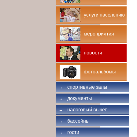
услуги населению
мероприятия
новости
фотоальбомы
спортивные залы
→
документы
→
налоговый вычет
→
бассейны
→
гости
→