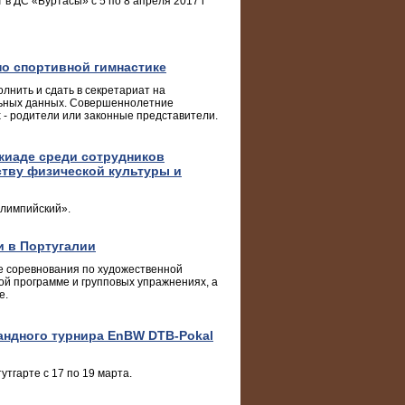
в ДС «Буртасы» с 5 по 8 апреля 2017 г
о спортивной гимнастике
нить и сдать в секретариат на
льных данных. Совершеннолетние
- родители или законные представители.
киаде среди сотрудников
тву физической культуры и
Олимпийский».
и в Португалии
е соревнования по художественной
ой программе и групповых упражнениях, а
е.
андного турнира EnBW DTB-Pokal
тгарте с 17 по 19 марта.