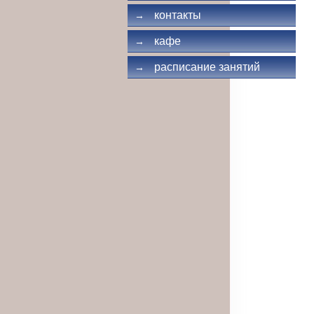
контакты
→
кафе
→
расписание занятий
→