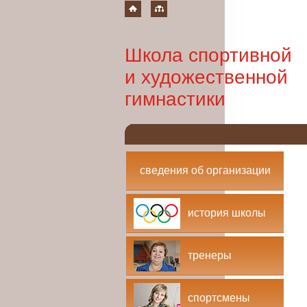
Школа спортивной
и художественной
гимнастики
сведения об организации
история школы
тренеры
спортсмены