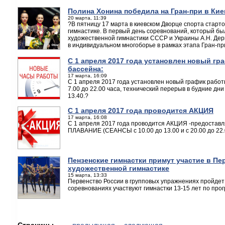
Полина Хонина победила на Гран-при в Кие
20 марта, 11:39
?В пятницу 17 марта в киевском Дворце спорта старт
гимнастике. В первый день соревнований, который б
художественной гимнастики СССР и Украины А.Н. Де
в индивидуальном многоборье в рамках этапа Гран-пр
С 1 апреля 2017 года установлен новый г
бассейна:
17 марта, 16:09
С 1 апреля 2017 года установлен новый график работ
7.00 до 22.00 часа, технический перерыв в будние дни
13.40.?
С 1 апреля 2017 года проводится АКЦИЯ
17 марта, 16:08
С 1 апреля 2017 года проводится АКЦИЯ -предостав
ПЛАВАНИЕ (СЕАНСЫ с 10.00 до 13.00 и с 20.00 до 22.
Пензенские гимнастки примут участие в Пе
художественной гимнастике
15 марта, 13:33
Первенство России в групповых упражнениях пройдет в
соревнованиях участвуют гимнастки 13-15 лет по про
Страницы
← предыдущая
следующая →