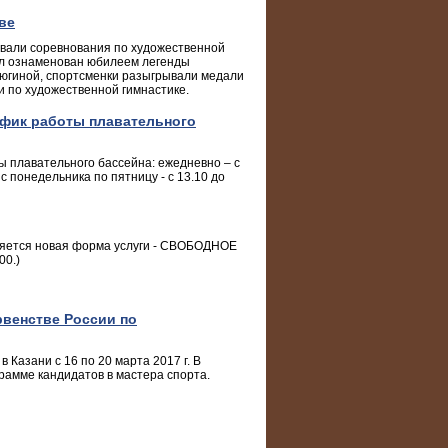
ве
овали соревнования по художественной
ыл ознаменован юбилеем легенды
рюгиной, спортсменки разыгрывали медали
и по художественной гимнастике.
рафик работы плавательного
ы плавательного бассейна: ежедневно – с
 с понедельника по пятницу - с 13.10 до
ляется новая форма услуги - СВОБОДНОЕ
00.)
рвенстве России по
 Казани с 16 по 20 марта 2017 г. В
грамме кандидатов в мастера спорта.