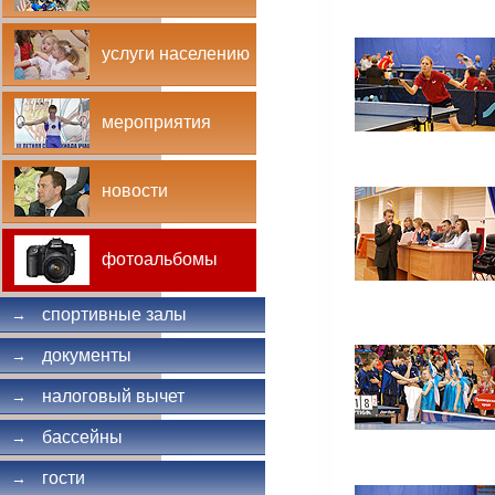
услуги населению
мероприятия
новости
фотоальбомы
спортивные залы
→
документы
→
налоговый вычет
→
бассейны
→
гости
→