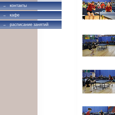
контакты
→
кафе
→
расписание занятий
→