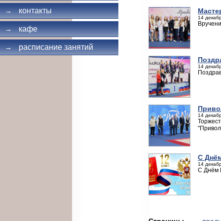
контакты
Масте
→
14 декабр
Вручени
кафе
→
расписание занятий
→
Поздр
14 декабр
Поздрав
Приво
14 декабр
Торжест
"Привол
С Днё
14 декабр
С Днём 
Страницы
← пред