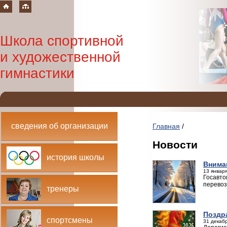
Школа спортивной
и художественной
гимнастики
сведения об организации
Главная
/
Новости
история школы
Внима
13 января
Госавто
перевоз
тренеры
Поздр
спортсмены
31 декабр