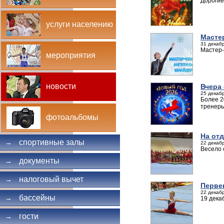
Дорогие
услуги населению
Масте
31 декабр
Мастер-
мероприятия
новости
Вчера
25 декабр
Более 2
тренеры
фотоальбомы
На от
спортивные залы
→
22 декабр
Весело 
документы
→
налоговый вычет
→
Перве
22 декабр
бассейны
→
19 дека
гости
→