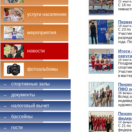
21 марта,
С 16 по
гимнаст
услуги населению
Перве
18 марта,
С 23 по
мероприятия
Участие
разряда
года. П
новости
Итоги
округа
16 марта,
Поздрав
спортив
фотоальбомы
Участие
в масте
спортивные залы
→
Пензе
ПФО п
28 февра
документы
→
Вслед з
индивид
художес
налоговый вычет
→
Пензе
бассейны
→
федер
24 февра
С 21 по
гости
→
федерал