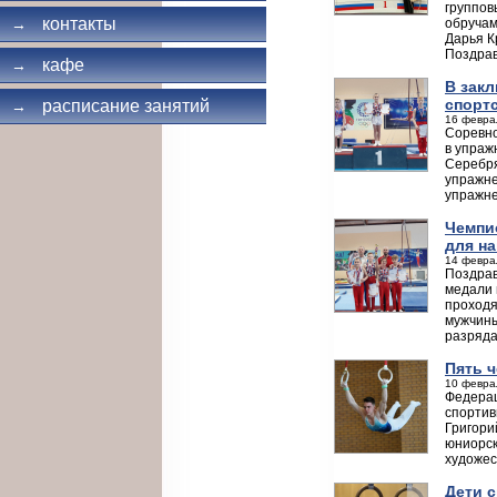
группов
контакты
обручам
→
Дарья К
Поздрав
кафе
→
В зак
спорт
расписание занятий
→
16 февра
Соревно
в упраж
Серебря
упражне
упражне
Чемпи
для н
14 февра
Поздрав
медали 
проходя
мужчины
разряда
Пять 
10 февра
Федерац
спортив
Григори
юниорск
художес
Дети с