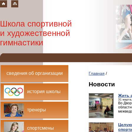
Школа спортивной
и художественной
гимнастики
сведения об организации
Главная
/
Новости
история школы
Жить 
31 марта,
Во Двор
областн
тренеры
межведо
Целую
спортсмены
спорт