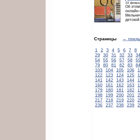
10 февра
Об этом
онлайн-
Мельнич
детской
Страницы
← пред
1
2
3
4
5
6
7
8
29
30
31
32
33
3
54
55
56
57
58
5
79
80
81
82
83
8
103
104
105
106
1
122
123
124
125
1
141
142
143
144
1
160
161
162
163
1
179
180
181
182
1
198
199
200
201
2
217
218
219
220
2
236
237
238
239
2