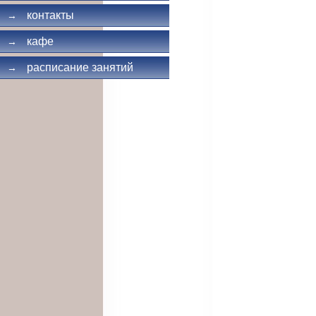
контакты
→
кафе
→
расписание занятий
→