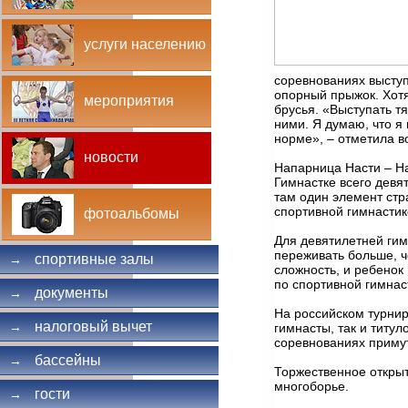
услуги населению
соревнованиях высту
опорный прыжок. Хотя
мероприятия
брусья. «Выступать т
ними. Я думаю, что я 
норме», – отметила 
новости
Напарница Насти – На
Гимнастке всего девя
там один элемент ст
спортивной гимнастик
фотоальбомы
Для девятилетней гим
переживать больше, ч
спортивные залы
→
сложность, и ребенок
по спортивной гимнас
документы
→
На российском турнир
налоговый вычет
→
гимнасты, так и титу
соревнованиях примут
бассейны
→
Торжественное открыт
многоборье.
гости
→