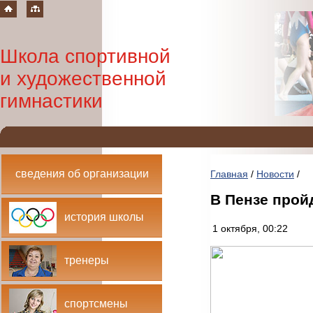
Школа спортивной
и художественной
гимнастики
сведения об организации
Главная
/
Новости
/
В Пензе прой
история школы
1 октября, 00:22
тренеры
спортсмены