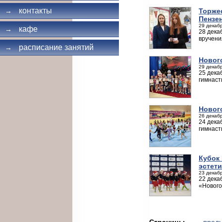
контакты
Торже
→
Пензе
29 декабр
кафе
→
28 дека
вручени
расписание занятий
→
Новог
29 декабр
25 дека
гимнаст
Новог
26 декабр
24 дека
гимнаст
Кубок
эстети
23 декабр
22 дека
«Нового
Страницы
← пред