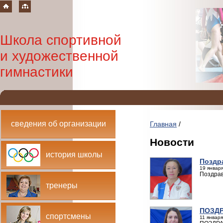
Школа спортивной
и художественной
гимнастики
сведения об организации
Главная
/
Новости
история школы
Поздр
19 января
Поздрав
тренеры
ПОЗДР
спортсмены
11 января