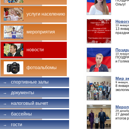
ПОЗДРАВ
Ольгу!
услуги населению
Новог
10 января
13 янва
мероприятия
праздни
новости
Поздр
10 января
ПОЗДРАВ
и Голяе
фотоальбомы
Мир э
спортивные залы
→
9 января,
8 январ
экологи
документы
→
налоговый вычет
→
Мероп
29 декабр
бассейны
→
27 дека
итогов 
гости
→