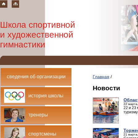
Школа спортивной
и художественной
гимнастики
сведения об организации
Главная
/
Новости
история школы
Облас
22 марта,
22 и 23
туризму
тренеры
Торже
спортсмены
21 марта,