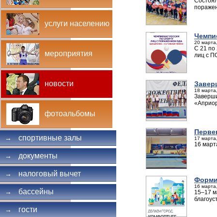
Состоял
поражен
услуги населению
Чемпи
20 марта,
С 21 по
мероприятия
лиц с П
новости
Завер
18 марта,
Заверши
«Априо
фотоальбомы
Перве
спортивные залы
→
17 марта,
16 март
документы
→
налоговый вычет
→
Форми
16 марта,
бассейны
→
15–17 м
благоус
гости
→