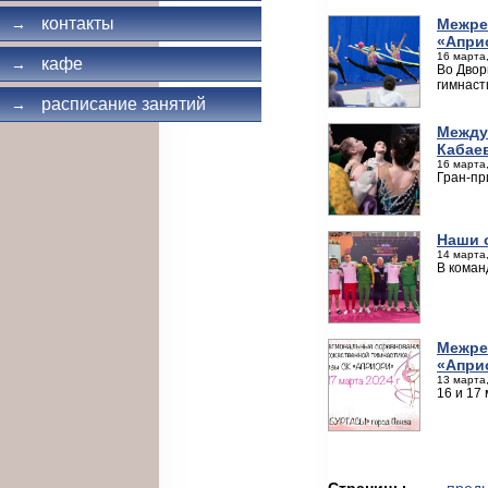
контакты
Межре
→
«Апри
16 марта,
кафе
→
Во Двор
гимнаст
расписание занятий
→
Между
Кабае
16 марта,
Гран-пр
Наши 
14 марта,
В коман
Межре
«Апри
13 марта,
16 и 17
Страницы
← пред