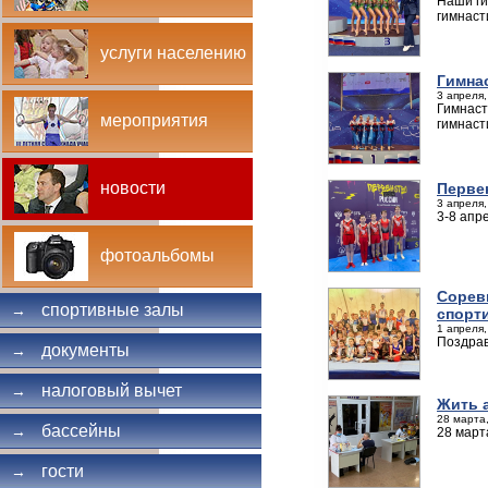
Наши ги
гимнаст
услуги населению
Гимна
3 апреля,
Гимнаст
мероприятия
гимнаст
новости
Перве
3 апреля,
3-8 апр
фотоальбомы
Сорев
спортивные залы
→
спорт
1 апреля,
Поздрав
документы
→
налоговый вычет
→
Жить 
28 марта,
бассейны
→
28 март
гости
→