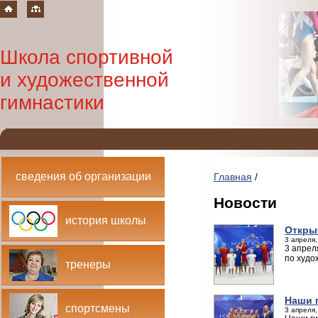
Школа спортивной
и художественной
гимнастики
сведения об организации
Главная
/
Новости
история школы
Откры
3 апреля,
3 апрел
по худо
тренеры
Наши г
спортсмены
3 апреля,