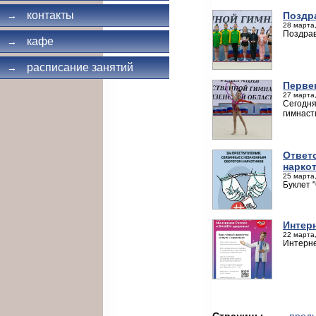
контакты
Поздр
→
28 марта,
Поздрав
кафе
→
расписание занятий
→
Перве
27 марта,
Сегодня
гимнаст
Ответ
нарко
25 марта,
Буклет 
Интер
22 марта,
Интерне
Страницы
← пред