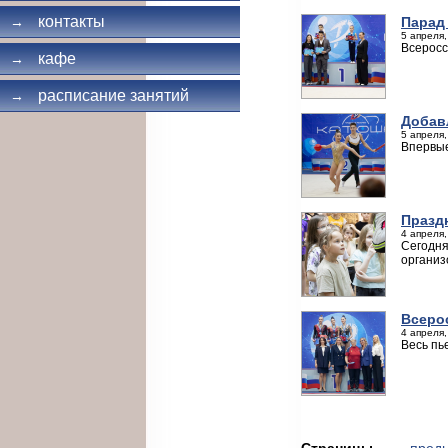
контакты
Парад
→
5 апреля,
Всеросс
кафе
→
расписание занятий
→
Добав
5 апреля,
Впервые
Празд
4 апреля,
Сегодня
организ
Всеро
4 апреля,
Весь пь
Страницы
← пред