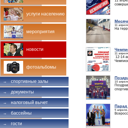
12 апре
соверше
услуги населению
Месяч
11 апреля
На терр
мероприятия
новости
Чемпи
11 апреля
12-14 а
Чемпион
фотоальбомы
Поздр
спортивные залы
→
10 апреля
Поздрав
спортив
документы
→
налоговый вычет
→
Парад
5 апреля,
бассейны
→
Всеросс
гости
→