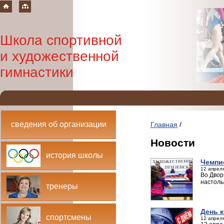
Школа спортивной
и художественной
гимнастики
сведения об организации
Главная
/
Новости
история школы
Чемпи
12 апреля
Во Двор
настоль
тренеры
День 
спортсмены
12 апреля