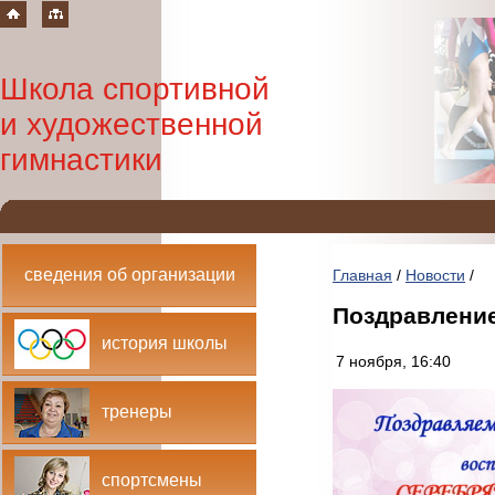
Школа спортивной
и художественной
гимнастики
сведения об организации
Главная
/
Новости
/
Поздравление
история школы
7 ноября, 16:40
тренеры
спортсмены