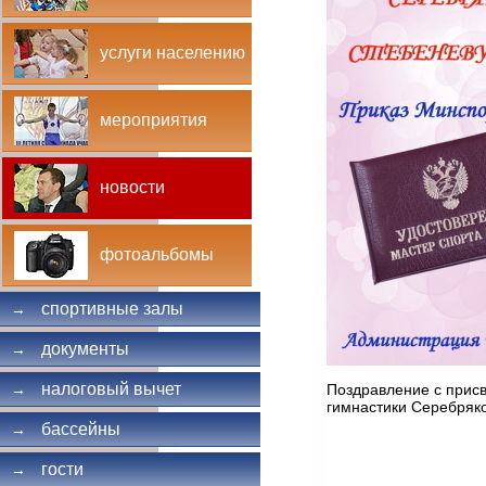
услуги населению
мероприятия
новости
фотоальбомы
спортивные залы
→
документы
→
налоговый вычет
Поздравление с присв
→
гимнастики Серебряк
бассейны
→
гости
→