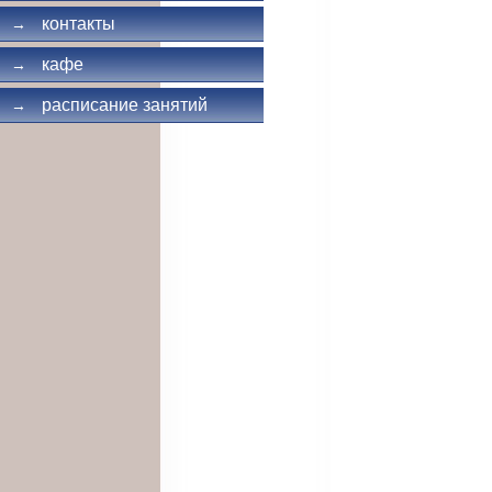
контакты
→
кафе
→
расписание занятий
→