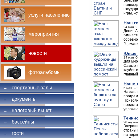
Впервые
надежды
государ
игры, к
услуги населению
Наш г
24 мая, 2
Денис А
мероприятия
гимнаст
соревно
Германи
новости
Юные 
14 мая, 0
Для мно
Самые ю
клубов 
фотоальбомы
главный
Наши г
спортивные залы
→
6 мая, 23
На запа
програм
документы
→
Приволж
предста
упражне
налоговый вычет
→
Тенни
бассейны
→
28 апреля
Вчерашн
страны 
гости
→
на перв