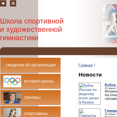
Школа спортивной
и художественной
гимнастики
сведения об организации
Главная
/
Новости
история школы
Кубок 
12 июня, 
Интрига
На площ
тренеры
«Штурм-
Гимнас
спортсмены
11 июня, 