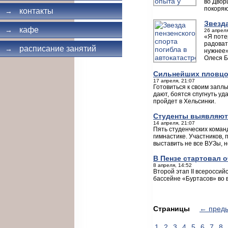
во Двор
покоряю
контакты
→
Звезда
кафе
→
26 апреля
«Я поте
радоват
расписание занятий
→
нужнее»
Олеся Б
Сильнейших пловцо
17 апреля, 21:07
Готовиться к своим запл
дают, боятся спугнуть у
пройдет в Хельсинки.
Студенты выявляют 
14 апреля, 21:07
Пять студенческих коман
гимнастике. Участников,
выставить не все ВУЗы, н
В Пензе стартовал 
8 апреля, 14:52
Второй этап II всеросси
бассейне «Буртасов» во в
Страницы
← пред
1
2
3
4
5
6
7
8