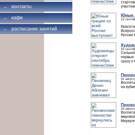
стартов
контакты
участни
→
Юные 
кафе
→
12 сентяб
Красота
расписание занятий
→
Всеросс
России 
Худож
10 сентяб
Сильней
первые 
сразу к
Пензен
31 август
Воспита
на кубк
Пензе
24 август
Воспита
мировой
Меркуло