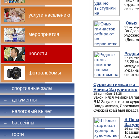
Наши ги
округа,
сильнее
услуги населению
Юных 
21 октябр
Во Двор
мероприятия
художес
«Динам
новости
Родны
27 сентяб
23-25 с
междуна
Украины
фотоальбомы
спортко
Сурские гимнастки 
спортивные залы
→
Янины Затуливетер
18 сентября, 18:28
Закончился мемориал па
документы
→
Я.М.Затуливетер по худо
Владикавказа, Ярославля
Сурский край был предст
налоговый вычет
→
В Пен
бассейны
→
Затул
16 сентяб
Традици
гости
→
Затулив