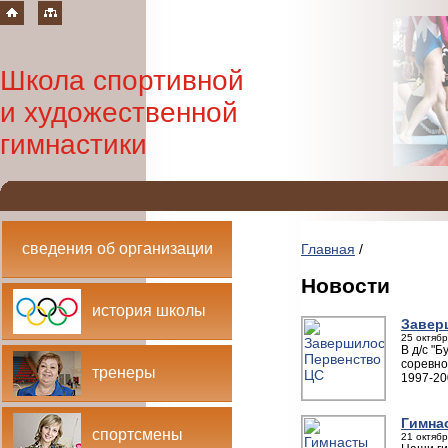
Школа спортивной
и художественной
гимнастики
сведения об организации
Главная
/
Новости
история школы
Завер
25 октябр
В д/с "
соревно
тренеры
1997-20
Гимна
спортсмены
21 октябр