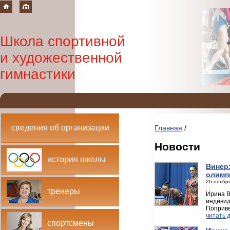
Школа спортивной
и художественной
гимнастики
сведения об организации
Главная
/
Новости
история школы
Винер
олимп
26 ноября
тренеры
Ирина В
индивид
Поприве
читать 
спортсмены