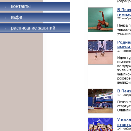
(серебр
контакты
→
В Пен
гимна
кафе
→
22 ноября
Пенза п
расписание занятий
→
упражне
участни
Родин
имени
17 ноября
Идея ту
гимнаст
по худо
жила и 
чемпион
роковое
великой
В Пенз
17 ноября
Пенза г
стартуе
Олимпий
У вос
старт
14 ноября