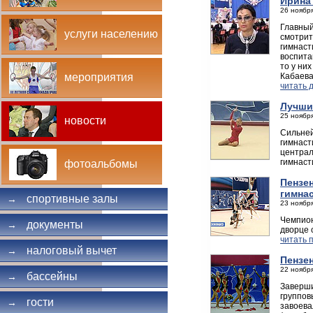
Ирина
26 ноября
Главный
услуги населению
смотрит
гимнаст
воспита
то у ни
Кабаева
мероприятия
читать 
Лучши
25 ноября
новости
Сильней
гимнаст
централ
гимнаст
фотоальбомы
Пензен
гимна
спортивные залы
→
23 ноября
Чемпион
документы
→
дворце 
читать 
налоговый вычет
→
Пензе
22 ноября
бассейны
→
Заверши
группов
гости
→
завоева