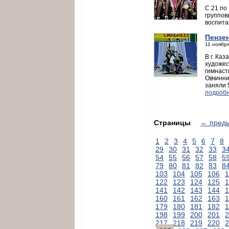
С 21 по
группов
воспит
Пензен
11 ноября
В г. Ка
художес
гимнаст
Овчинни
заняли 
подробн
Страницы
← пред
1
2
3
4
5
6
7
8
29
30
31
32
33
3
54
55
56
57
58
5
79
80
81
82
83
8
103
104
105
106
1
122
123
124
125
1
141
142
143
144
1
160
161
162
163
1
179
180
181
182
1
198
199
200
201
2
217
218
219
220
2