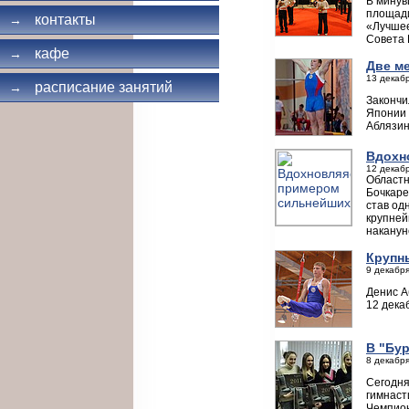
В минув
площади
контакты
→
«Лучшее
Совета 
кафе
→
Две м
13 декабр
расписание занятий
→
Закончи
Японии 
Аблязин
Вдохн
12 декабр
Областн
Бочкаре
став од
крупней
наканун
Крупн
9 декабря
Денис А
12 дека
В "Бу
8 декабря
Сегодня
гимнаст
Чемпион