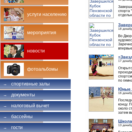
Заверши
спорта 
услуги населению
отдельн
Завер
18 декабр
мероприятия
Во Двор
художес
Заречно
впервые
новости
«Звезд
17 декабр
Открыто
фотоальбомы
проходи
спортсм
по гимн
спортивные залы
→
Юные 
16 декабр
документы
→
Последн
концу. 
налоговый вычет
→
около с
затем в
бассейны
→
Школа
13 декабр
гости
→