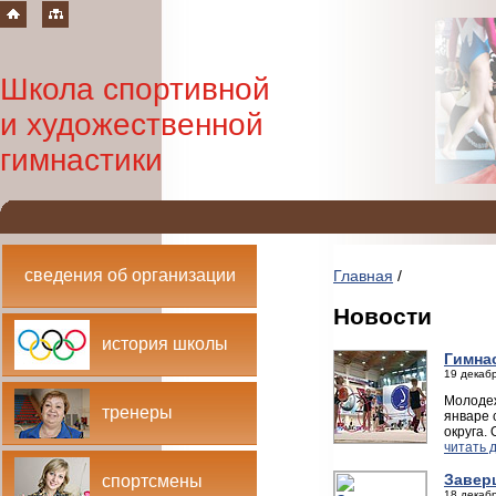
Школа спортивной
и художественной
гимнастики
сведения об организации
Главная
/
Новости
история школы
Гимна
19 декабр
Молодеж
тренеры
январе 
округа.
читать 
Завер
спортсмены
18 декабр