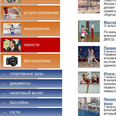
Подгото
России 
делают 
сражать
услуги населению
«Буртас
Масте
11 февра
мероприятия
По иниц
выехали
ДЮСШ.
новости
Перве
8 феврал
Первенс
итогам 
фотоальбомы
на этом
удачног
Итоги
спортивные залы
→
7 феврал
В начал
документы
→
начальн
первого
гимнаст
налоговый вычет
→
Пензе
бассейны
→
воду
7 февраля
Богатый
гости
→
который