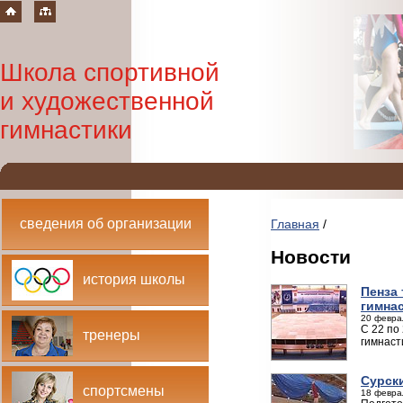
Школа спортивной
и художественной
гимнастики
сведения об организации
Главная
/
Новости
история школы
Пенза
гимна
20 февра
С 22 по
тренеры
гимнаст
Сурск
спортсмены
18 февра