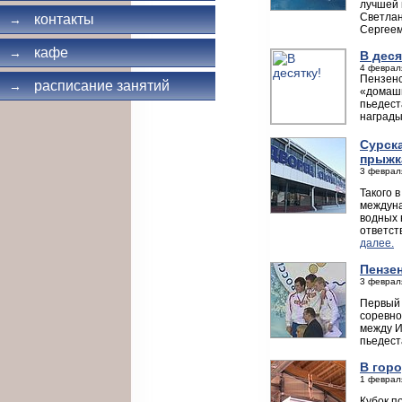
лучшей 
Светлан
контакты
→
Сергеем
кафе
→
В деся
4 феврал
Пензенс
расписание занятий
→
«домашн
пьедест
награды
Сурск
прыжк
3 феврал
Такого 
междуна
водных 
ответст
далее.
Пензе
3 феврал
Первый 
соревно
между И
пьедест
В горо
1 феврал
Кубок п