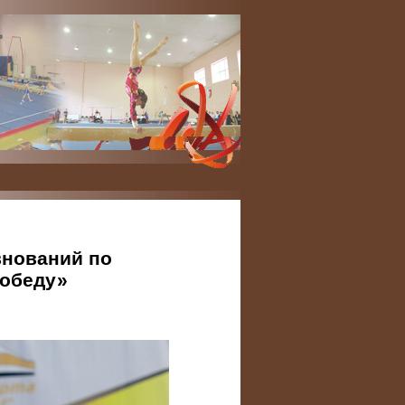
нований по
Победу»