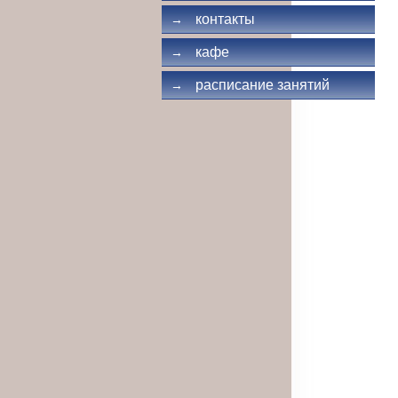
контакты
→
кафе
→
расписание занятий
→