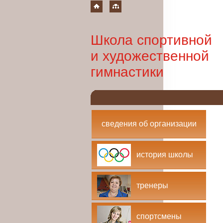
Школа спортивной
и художественной
гимнастики
сведения об организации
история школы
тренеры
спортсмены