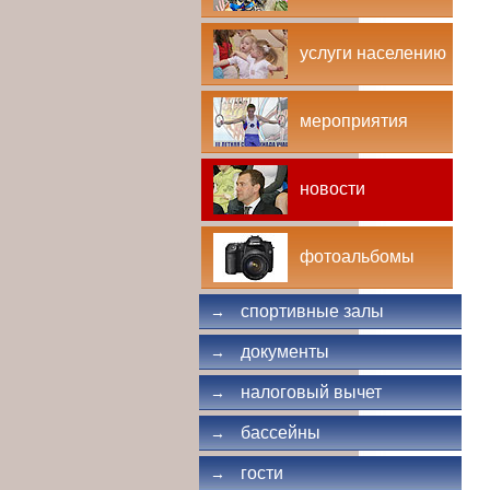
услуги населению
мероприятия
новости
фотоальбомы
спортивные залы
→
документы
→
налоговый вычет
→
бассейны
→
гости
→