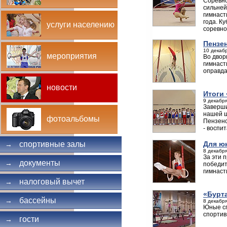
Соревно
сильней
гимнаст
года. К
услуги населению
соревно
Пензе
10 декабр
мероприятия
Во двор
гимнаст
оправда
новости
Итоги
9 декабря
Заверши
нашей ш
фотоальбомы
Пензенс
- восп
Для ю
спортивные залы
→
8 декабря
За эти 
документы
→
победит
гимнаст
налоговый вычет
→
«Бурт
бассейны
→
8 декабря
Юные сп
спортив
гости
→