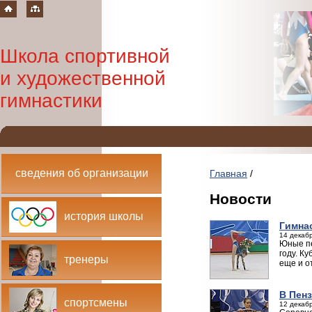
Школа спортивной
и художественной
гимнастики
сведения об организации
Главная
/
Новости
история школы
Гимна
14 декабр
Юные пе
году. К
тренеры
еще и о
В Пенз
спортсмены
12 декабр