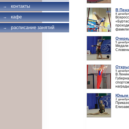
контакты
→
В Пен
8 декабря
кафе
→
Всеросс
«Буртас
проходи
расписание занятий
→
фамили
Очере
5 декабря
Медали 
Словени
Откры
5 декабря
В Ленин
Губерна
спортсм
награды
Юным 
2 декабря
Приказо
Елизаве