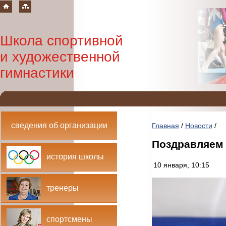
Школа спортивной
и художественной
гимнастики
сведения об организации
Главная
/
Новости
/
Поздравляем 
история школы
10 января, 10:15
тренеры
спортсмены