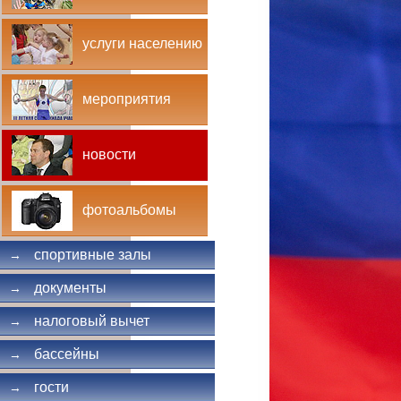
услуги населению
мероприятия
новости
фотоальбомы
спортивные залы
→
документы
→
налоговый вычет
→
бассейны
→
гости
→