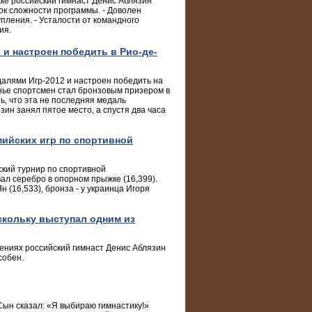
ке российский гимнаст Денис Аблязин
ок сложности программы. - Доволен
пления. - Усталости от командного
ия.
и настроен победить в Рио-де-
далями Игр-2012 и настроен победить на
нье спортсмен стал бронзовым призером в
ь, что эта не последняя медаль
ин занял пятое место, а спустя два часа
ийских игр по спортивной
ский турнир по спортивной
ал серебро в опорном прыжке (16,399).
(16,533), бронза - у украинца Игоря
скольку выступал одним из
ениях российский гимнаст Денис Аблязин
собен.
Сын сказал: «Я выбираю гимнастику!»