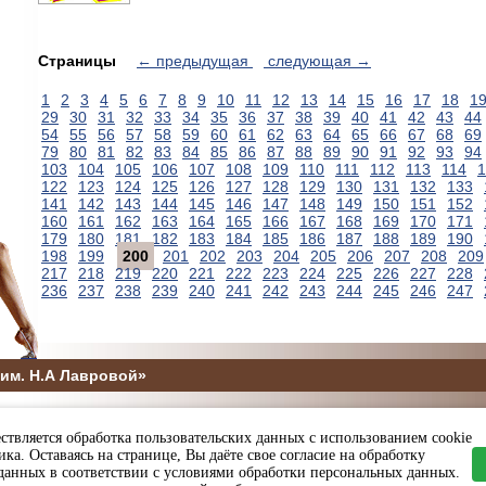
Страницы
← предыдущая
следующая →
1
2
3
4
5
6
7
8
9
10
11
12
13
14
15
16
17
18
1
29
30
31
32
33
34
35
36
37
38
39
40
41
42
43
44
54
55
56
57
58
59
60
61
62
63
64
65
66
67
68
69
79
80
81
82
83
84
85
86
87
88
89
90
91
92
93
94
103
104
105
106
107
108
109
110
111
112
113
114
1
122
123
124
125
126
127
128
129
130
131
132
133
141
142
143
144
145
146
147
148
149
150
151
152
160
161
162
163
164
165
166
167
168
169
170
171
179
180
181
182
183
184
185
186
187
188
189
190
198
199
200
201
202
203
204
205
206
207
208
209
217
218
219
220
221
222
223
224
225
226
227
228
236
237
238
239
240
241
242
243
244
245
246
247
им. Н.А Лавровой»
5
ствляется обработка пользовательских данных с использованием cookie
ы и спорта Пензенской области
ка. Оставаясь на странице, Вы даёте свое согласие на обработку
данных в соответствии с условиями обработки персональных данных.