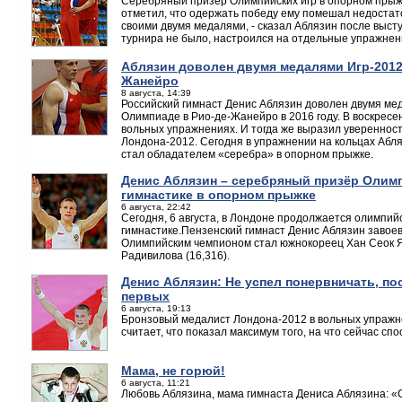
Серебряный призер Олимпийских игр в опорном прыж
отметил, что одержать победу ему помешал недостат
своими двумя медалями, - сказал Аблязин после высту
турнира не было, настроился на отдельные упражнен
Аблязин доволен двумя медалями Игр-2012 
Жанейро
8 августа, 14:39
Российский гимнаст Денис Аблязин доволен двумя ме
Олимпиаде в Рио-де-Жанейро в 2016 году. В воскресе
вольных упражнениях. И тогда же выразил уверенност
Лондона-2012. Сегодня в упражнении на кольцах Абляз
стал обладателем «серебра» в опорном прыжке.
Денис Аблязин – серебряный призёр Олимп
гимнастике в опорном прыжке
6 августа, 22:42
Сегодня, 6 августа, в Лондоне продолжается олимпий
гимнастике.Пензенский гимнаст Денис Аблязин завоев
Олимпийским чемпионом стал южнокореец Хан Сеок Ян 
Радивилова (16,316).
Денис Аблязин: Не успел понервничать, по
первых
6 августа, 19:13
Бронзовый медалист Лондона-2012 в вольных упражн
считает, что показал максимум того, на что сейчас спо
Мама, не горюй!
6 августа, 11:21
Любовь Аблязина, мама гимнаста Дениса Аблязина: «