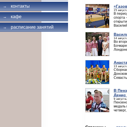
контакты
«Газо
→
15 август
В перио
кафе
→
спорта 
открыти
Василий
расписание занятий
→
Васил
14 август
Во втор
Бочкаре
Лондоне
Анаст
13 август
Сборная
Донсков
Севасть
В Пен
Денис
9 августа
Пензенс
медаль 
четверг,
Страницы
← пред