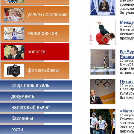
Два дня
соревно
заслуже
Затулив
услуги населению
Между
4 сентябр
9 сентя
мероприятия
бесплат
проходи
новости
В «Бу
Росси
30 август
В «Бурт
воду. П
фотоальбомы
готовят
Путин
спортивные залы
→
15 август
Президе
культур
документы
→
(Велико
налоговый вычет
→
«Мега
15 август
бассейны
→
Олимпий
заверши
2000 го
гости
→
физкуль