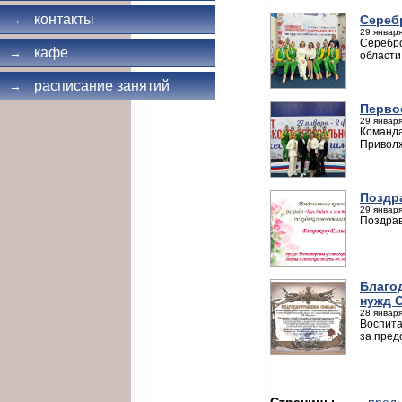
контакты
Сереб
→
29 января
Серебро
кафе
→
области
расписание занятий
→
Перво
29 января
Команда
Приволж
Поздр
29 января
Поздрав
Благо
нужд 
28 января
Воспита
за пред
Страницы
← пред