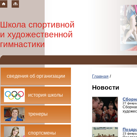
Школа спортивной
и художественной
гимнастики
сведения об организации
Главная
/
Новости
история школы
Сборн
27 февра
Сборная
художес
тренеры
Поздр
спортсмены
23 февра