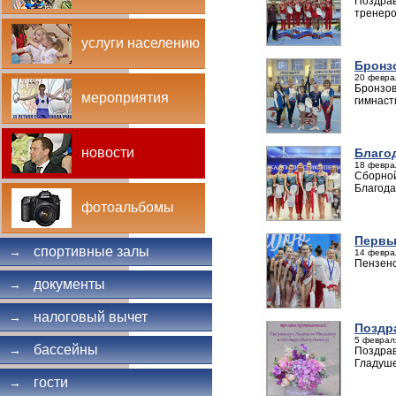
Поздрав
тренеро
услуги населению
Бронз
20 февра
Бронзов
мероприятия
гимнаст
новости
Благо
18 феврал
Сборной
Благода
фотоальбомы
Первы
спортивные залы
→
14 февра
Пензенс
документы
→
налоговый вычет
→
Поздр
5 феврал
бассейны
→
Поздрав
Гладуше
гости
→