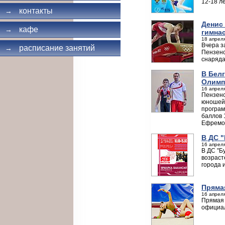
12-18 л
контакты
→
Денис
кафе
→
гимна
18 апреля
Вчера з
расписание занятий
→
Пензенс
снаряда
В Бел
Олимп
16 апреля
Пензенс
юношей 
програм
баллов 
Ефремов
В ДС 
16 апреля
В ДС "Б
возраст
города 
Пряма
16 апреля
Прямая 
официа