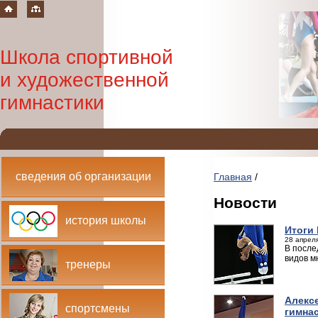
Школа спортивной
и художественной
гимнастики
сведения об организации
Главная
/
Новости
история школы
Итоги
28 апреля
В после
видов м
тренеры
Алекс
спортсмены
гимна