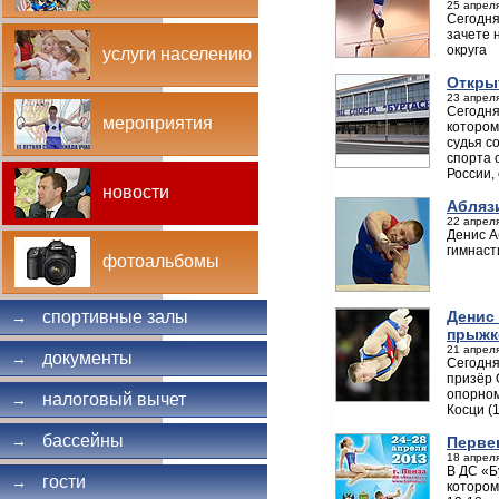
25 апреля
Сегодня
зачете 
округа
услуги населению
Откры
23 апреля
Сегодня
мероприятия
котором
судья с
спорта 
России,
новости
Аблязи
22 апреля
Денис А
гимнаст
фотоальбомы
Денис
спортивные залы
→
прыжк
21 апреля
документы
→
Сегодня
призёр 
опорном
налоговый вычет
→
Косци (
бассейны
→
Перве
18 апреля
В ДС «Б
гости
→
котором