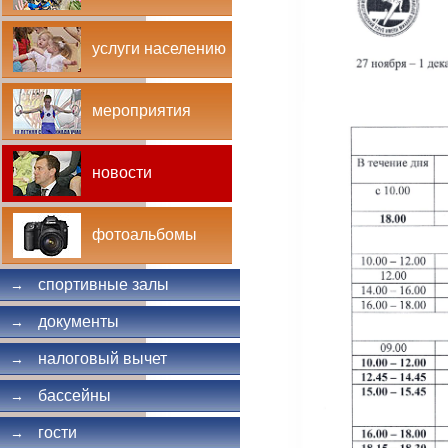
услуги населению
мероприятия
новости
фотоальбомы
спортивные залы
→
документы
→
налоговый вычет
→
бассейны
→
гости
→