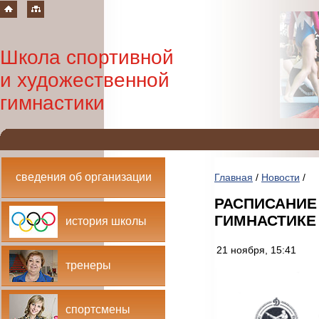
Школа спортивной
и художественной
гимнастики
сведения об организации
Главная
/
Новости
/
РАСПИСАНИЕ
ГИМНАСТИКЕ
история школы
21 ноября, 15:41
тренеры
спортсмены