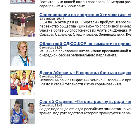
Воспитанники нашей школы завоевали 23 медали разл
серебряных и 6 бронзовых.
Cоревнования по спортивной гимнастике «
13 октября, 16:47
С 14 по 16 октября в ДС «Буртасы» пройдут Всеросс
первенство общества «Динамо» по спортивной гимнас
участие более 50 спортсменов из Алатыря, Донецка, 
Самары, Саранска, Стерлитамака, Зеленодольска, Куз
Областной СДЮСШОР по гимнастике присв
9 октября, 13:51
Решение о присвоении школе имени прославленной ги
очередной сессии регионального парламента.
Денис Аблязин: «Я перестал бояться паден
9 октября, 10:22
Чемпион мира и пятикратный чемпион Европы – о пр
Глазго и своей готовности к этим соревнованиям.
Сергей Старкин: «Готовы рискнуть ради к
6 октября, 12:41
За две недели до отъезда российских гимнастов на че
тренер, под руководством которого тренируется пер