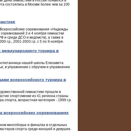
! День гимнастики в России появился в
рта состоялись в Москве более чем за 100
настике
т Всероссийские соревнования «Надежды
 соревнований 3 и 4 ноября гимнастки
Ф и среди ДСО и ведомств), а также в
 г.р., 2001-2003 г.р. с 5 по 9 ноября.
й международного турнира в
 Воспитанница нашей школы Елизавета
ье, в упражнении с обручем и упражнении
цами всероссийского турнира в
удожественной гимнастике прошли в
частие спортсменки из 41 региона страны
 спорта, возрастная категория - 1999 г.р.
на всероссийских соревнованиях
ном многоборье и финалах в отдельных
мастеров спорта среди юношей и девушек.