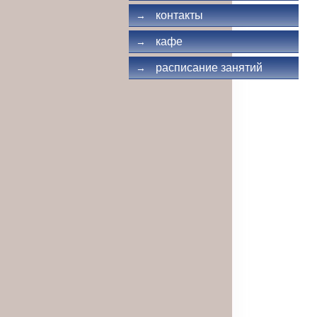
контакты
→
кафе
→
расписание занятий
→