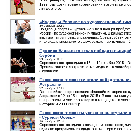
Всех тренеров,спортсменов поздравляем с праздником
1999 году, хотя первые соревнования в этом виде спо
лет до этого.
«Надежды России» по художественной гим
30 октября, 15:39
Во дворце спорта «Буртасы» с 3 по 9 ноября пройду
России» по художественной гимнастике. В рамках этих
выступят в групповых упражнениях (среди субъектов Р
индивидуальном зачете в двух возрастных группах – 2000
Пронина Елизавета стала победительнице
Сербии
23 октября, 11:31
Соревнования проходили с 16 по 18 октября 2015 г.
Пронина завоевала три золотые медали – в многобор
с булавами.
Пензенские гимнастки стали победительни
Астрахани
22 октября, 17:12
Всероссийские соревнования «Каспийские зори» по х
Астрахани с 12 по 15 октября 2015 г. В них приняли у
по программам мастеров спорта и кандидатов в мастера
и старше и 2000-2002г.р.
Пензенские гимнасты успешно выступили 
«Сурская Осень»
16 октября, 12:52
Соревнования походили в командном первенстве, лич
видах по программам кандидатов в мастера спорта и 