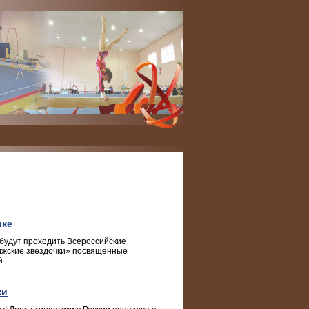
ике
» будут проходить Всероссийские
лжские звездочки» посвященные
й.
ки