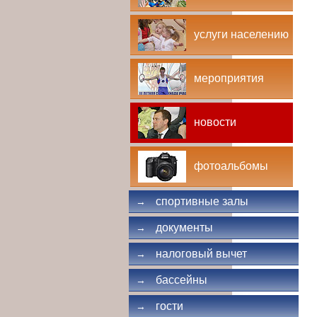
услуги населению
мероприятия
новости
фотоальбомы
спортивные залы
→
документы
→
налоговый вычет
→
бассейны
→
гости
→