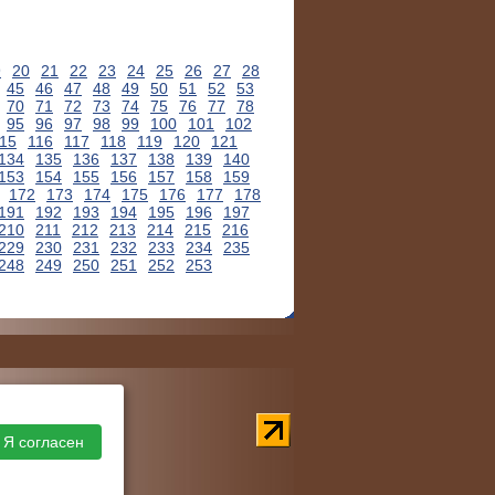
9
20
21
22
23
24
25
26
27
28
45
46
47
48
49
50
51
52
53
70
71
72
73
74
75
76
77
78
95
96
97
98
99
100
101
102
15
116
117
118
119
120
121
134
135
136
137
138
139
140
153
154
155
156
157
158
159
172
173
174
175
176
177
178
191
192
193
194
195
196
197
210
211
212
213
214
215
216
229
230
231
232
233
234
235
248
249
250
251
252
253
Я согласен