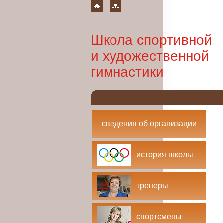
Школа спортивной
и художественной
гимнастики
сведения об организации
история школы
тренеры
спортсмены