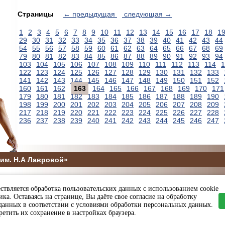
Страницы
← предыдущая
следующая →
1
2
3
4
5
6
7
8
9
10
11
12
13
14
15
16
17
18
1
29
30
31
32
33
34
35
36
37
38
39
40
41
42
43
44
54
55
56
57
58
59
60
61
62
63
64
65
66
67
68
69
79
80
81
82
83
84
85
86
87
88
89
90
91
92
93
94
103
104
105
106
107
108
109
110
111
112
113
114
1
122
123
124
125
126
127
128
129
130
131
132
133
141
142
143
144
145
146
147
148
149
150
151
152
160
161
162
163
164
165
166
167
168
169
170
171
179
180
181
182
183
184
185
186
187
188
189
190
198
199
200
201
202
203
204
205
206
207
208
209
217
218
219
220
221
222
223
224
225
226
227
228
236
237
238
239
240
241
242
243
244
245
246
247
им. Н.А Лавровой»
5
ствляется обработка пользовательских данных с использованием cookie
ы и спорта Пензенской области
ка. Оставаясь на странице, Вы даёте свое согласие на обработку
данных в соответствии с условиями обработки персональных данных.
етить их сохранение в настройках браузера.