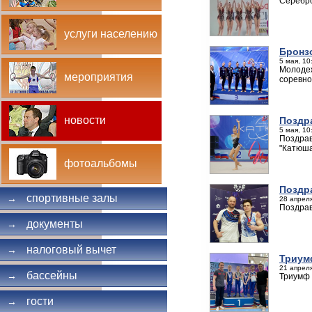
Серебро
услуги населению
Бронз
5 мая, 10
Молодеж
мероприятия
соревно
новости
Поздр
5 мая, 10
Поздрав
"Катюша
фотоальбомы
Поздр
спортивные залы
→
28 апреля
Поздрав
документы
→
налоговый вычет
→
Триум
21 апреля
бассейны
→
Триумф 
гости
→