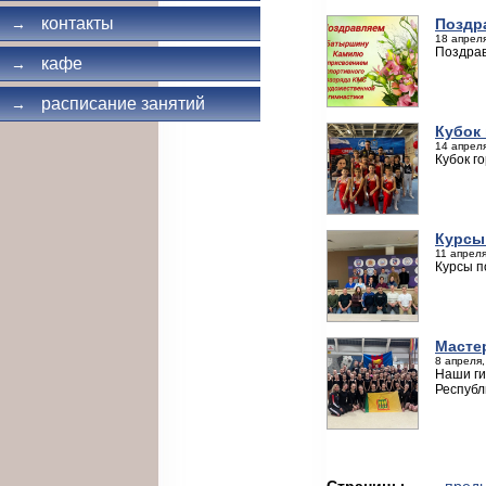
контакты
Поздр
→
18 апреля
Поздрав
кафе
→
расписание занятий
→
Кубок 
14 апреля
Кубок г
Курсы
11 апреля
Курсы п
Мастер
8 апреля,
Наши ги
Республи
Страницы
← пред