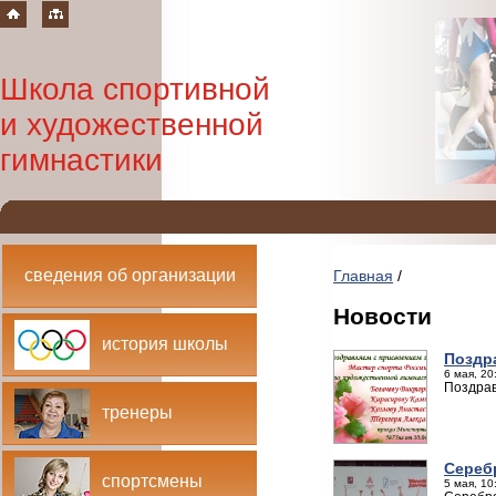
Школа спортивной
и художественной
гимнастики
сведения об организации
Главная
/
Новости
история школы
Поздр
6 мая, 20
Поздрав
тренеры
Сереб
спортсмены
5 мая, 10