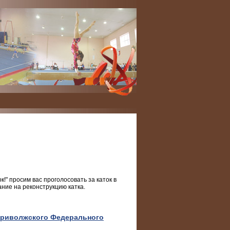
!" просим вас проголосовать за каток в
ние на реконструкцию катка.
Приволжского Федерального