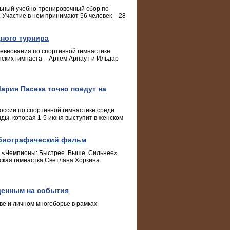
льный учебно-тренировочный сбор по
. Участие в нем принимают 56 человек – 28
ного турнира
евнования по спортивной гимнастике
нских гимнаста – Артем Арнаут и Ильдар
ария Пасека точно поедут на
оссии по спортивной гимнастике среди
ды, которая 1-5 июня выступит в женском
 биографический фильм
а «Чемпионы: Быстрее. Выше. Сильнее».
кая гимнастка Светлана Хоркина.
щенным на события
ве и личном многоборье в рамках