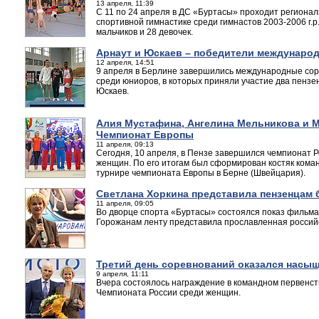
13 апреля, 11:39
С 11 по 24 апреля в ДС «Буртасы» проходит региона
спортивной гимнастике среди гимнастов 2003-2006 г.р
мальчиков и 28 девочек.
Арнаут и Юскаев – победители международ
12 апреля, 14:51
9 апреля в Берлине завершились международные сор
среди юниоров, в которых приняли участие два пензе
Юскаев.
Алия Мустафина, Ангелина Мельникова и М
Чемпионат Европы
11 апреля, 09:13
Сегодня, 10 апреля, в Пензе завершился чемпионат Р
женщин. По его итогам был сформирован костяк коман
турнире чемпионата Европы в Берне (Швейцария).
Светлана Хоркина представила пензенцам
11 апреля, 09:05
Во дворце спорта «Буртасы» состоялся показ фильм
Горожанам ленту представила прославленная российс
Третий день соревнований оказался насы
9 апреля, 11:11
Вчера состоялось награждение в командном первенст
Чемпионата России среди женщин.