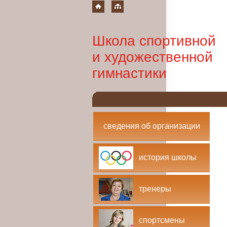
Школа спортивной
и художественной
гимнастики
сведения об организации
история школы
тренеры
спортсмены