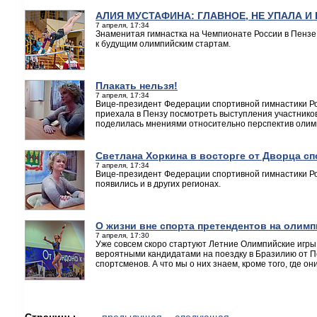
АЛИЯ МУСТАФИНА: ГЛАВНОЕ, НЕ УПАЛА 
7 апреля, 17:34
Знаменитая гимнастка на Чемпионате России в Пенз
к будущим олимпийским стартам.
Плакать нельзя!
7 апреля, 17:34
Вице-президент Федерации спортивной гимнастики Ро
приехала в Пензу посмотреть выступления участнико
поделилась мнениями относительно перспектив олимп
Светлана Хоркина в восторге от Дворца сп
7 апреля, 17:34
Вице-президент Федерации спортивной гимнастики Ро
появились и в других регионах.
О жизни вне спорта претендентов на олим
7 апреля, 17:30
Уже совсем скоро стартуют Летние Олимпийские игры
вероятными кандидатами на поездку в Бразилию от П
спортсменов. А что мы о них знаем, кроме того, где он
Страницы
← предыдущая
следующая →