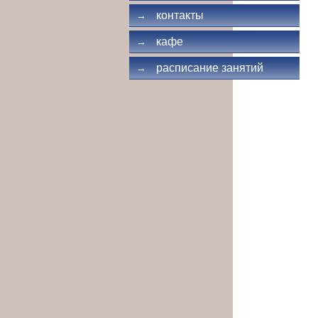
контакты
→
кафе
→
расписание занятий
→