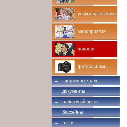
услуги населению
мероприятия
новости
фотоальбомы
спортивные залы
→
документы
→
налоговый вычет
→
бассейны
→
гости
→