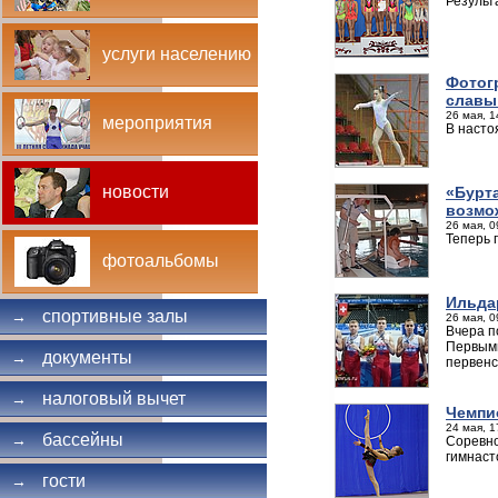
Результ
услуги населению
Фотог
славы
26 мая, 1
мероприятия
В насто
новости
«Бурт
возмо
26 мая, 0
Теперь 
фотоальбомы
Ильда
спортивные залы
→
26 мая, 0
Вчера п
Первыми
документы
→
первенс
налоговый вычет
→
Чемпи
24 мая, 1
бассейны
→
Соревно
гимнаст
гости
→