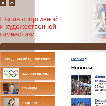
Школа спортивной
и художественной
гимнастики
сведения об организации
Главная
/
Новости
история школы
Денис
гимна
27 мая, 0
26 мая 
тренеры
Финал м
Резул
спортсмены
26 мая, 1