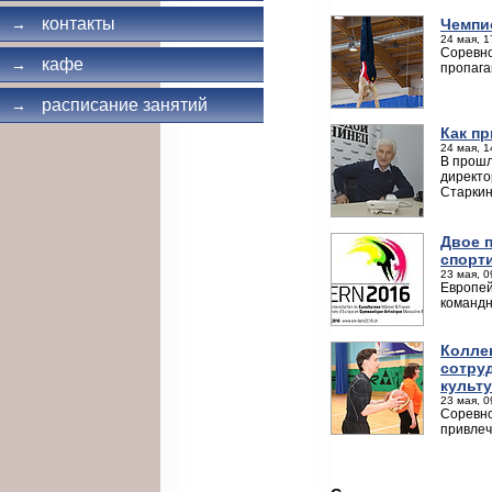
контакты
Чемпи
→
24 мая, 1
Соревно
кафе
→
пропага
расписание занятий
→
Как п
24 мая, 1
В прошл
директо
Старкин
Двое 
спорт
23 мая, 0
Европей
командн
Колле
сотру
культ
23 мая, 0
Соревно
привлеч