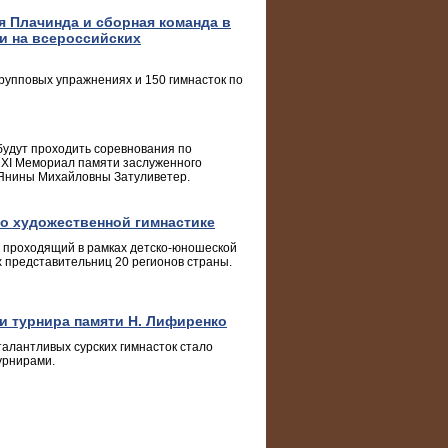
я Плачинда и сборная команда в
и на всероссийских
рупповых упражнениях и 150 гимнасток по
 будут проходить соревнования по
 XI Мемориал памяти заслуженного
 Янины Михайловны Затуливетер.
по художественной гимнастике
, проходящий в рамках детско-юношеской
 представительниц 20 регионов страны.
и турнира памяти Н. Лифиренко
алантливых сурских гимнасток стало
урнирами.