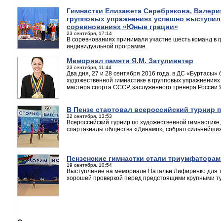
Гимнастки Елизавета Серебрякова, Валери
групповых упражнениях успешно выступил
соревнованиях «Юные грации»
23 сентября, 17:14
В соревнованиях принимали участие шесть команд в г
индивидуальной программе.
Мемориал памяти Я.М. Затуливетер
23 сентября, 11:44
Два дня, 27 и 28 сентября 2016 года, в ДС «Буртасы»
художественной гимнастике в групповых упражнениях
мастера спорта СССР, заслуженного тренера России
В Пензе стартовал всероссийский турнир 
22 сентября, 13:53
Всероссийский турнир по художественной гимнастике
спартакиады общества «Динамо», собрал сильнейших
Пензенские гимнастки стали триумфаторам
19 сентября, 10:54
Выступление на мемориале Натальи Лифиренко для т
хорошей проверкой перед предстоящими крупными т