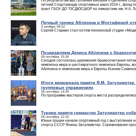
По результатам выступления юношей отделения спор
летней Спартакиаде спортивных школ 2016 г., фонд 
грант ГБОУ ДО "ОСДЮСШОР по гимнастике им. Н.А. Ла
Личный тренер Аблязина и Мустафиной от
3 октября, 09:22
Сергей Старкин стал гостем пензенской студии «Мед
Поздравляем Дениса Аблязина с бракосоч
29 сентября, 15:26
Сегодня состоялась церемония бракосочетания пятик
чемпиона мира и шестикратного чемпиона Европы, в
Аблязина и чемпионки мира и Европы Ксении Семено
Итоги мемориала памяти Я.М. Затуливетер
групповых упражнениях
28 сентября, 14:35
По программе мастеров спорта места распределили
Турнир памяти гимнастки Затуливетер собр
28 сентября, 12:10
Юные грации начали спортивный год с выступления н
спорта СССР Янины Затуливетер. Соревнования прох