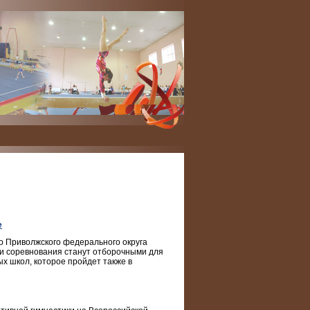
е
во Приволжского федерального округа
ти соревнования станут отборочными для
х школ, которое пройдет также в