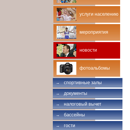
услуги населению
мероприятия
новости
фотоальбомы
спортивные залы
→
документы
→
налоговый вычет
→
бассейны
→
гости
→