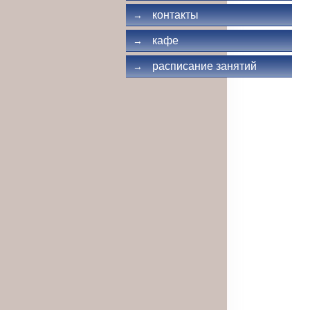
контакты
→
кафе
→
расписание занятий
→