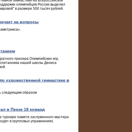
тивной гимнастики на Всероссийской
поддержки олимпийцев России выделил
вровой" в размере 500 тысяч рублей.
вечает на вопросы
иаметрикса».
етанием
ратного призера Олимпийских игр,
оспитанника нашей школы Дениса
вой.
 по художественной гимнастике в
сь следующим образом
ал в Пензе 18 команд
а турнире памяти заслуженного мастера
одят в групповых упражнениях.