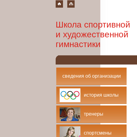
Школа спортивной
и художественной
гимнастики
сведения об организации
история школы
тренеры
спортсмены