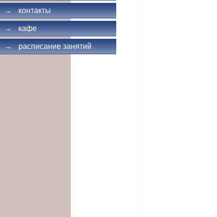
контакты
→
кафе
→
расписание занятий
→