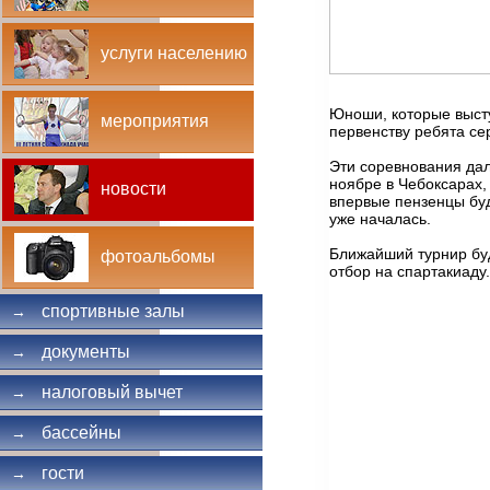
услуги населению
Юноши, которые высту
мероприятия
первенству ребята се
Эти соревнования дал
ноябре в Чебоксарах,
новости
впервые пензенцы буд
уже началась.
Ближайший турнир буд
фотоальбомы
отбор на спартакиаду.
спортивные залы
→
документы
→
налоговый вычет
→
бассейны
→
гости
→