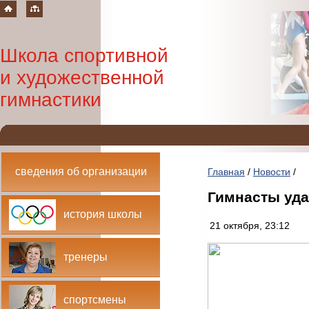
Школа спортивной
и художественной
гимнастики
сведения об организации
Главная
/
Новости
/
Гимнасты уда
история школы
21 октября, 23:12
тренеры
спортсмены