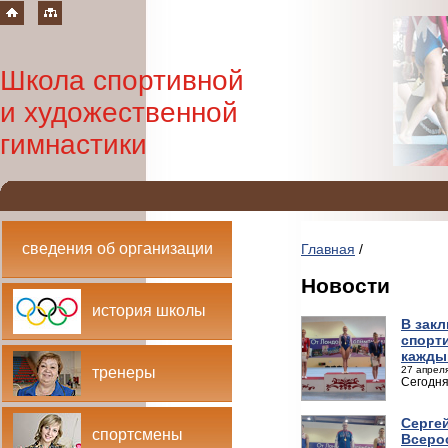
Школа спортивной
и художественной
гимнастики
сведения об организации
Главная
/
Новости
история школы
В зак
спорт
кажды
27 апреля
тренеры
Сегодня
Сергей
спортсмены
Всеро