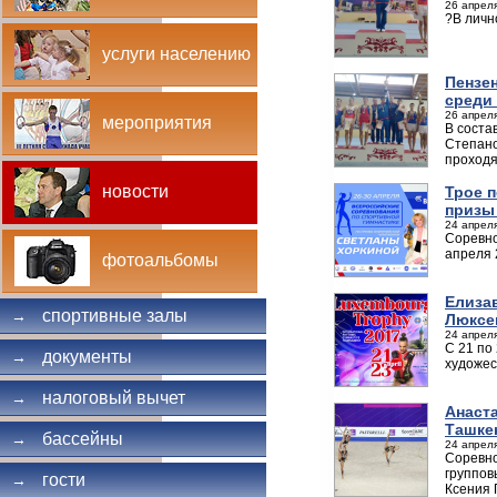
26 апреля
?В личн
услуги населению
Пензе
среди
26 апреля
мероприятия
В соста
Степано
проходя
новости
Трое 
призы
24 апреля
Соревно
апреля 
фотоальбомы
Елиза
спортивные залы
→
Люксе
24 апреля
С 21 по
документы
→
художес
налоговый вычет
→
Анаст
Ташке
бассейны
→
24 апреля
Соревно
группов
гости
→
Ксения 