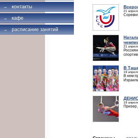
контакты
Всеро
→
21 апреля
Соревно
кафе
→
расписание занятий
→
Натал
чемпи
21 апреля
Россиян
спортив
В Таш
19 апреля
В нем п
Израиль
ДЕНИС
19 апреля
Призер 
Страницы
← пред