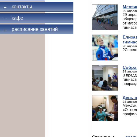
контакты
Месяч
→
29 апреля
29 апре
кафе
→
общегор
от мусо
гимнаст
расписание занятий
→
Елиза
гимна
28 апреля
?Соревн
Собра
28 апреля
В предд
гимнаст
подразд
День 
28 апреля
Междуна
«Оптими
профила
Страницы
← пред