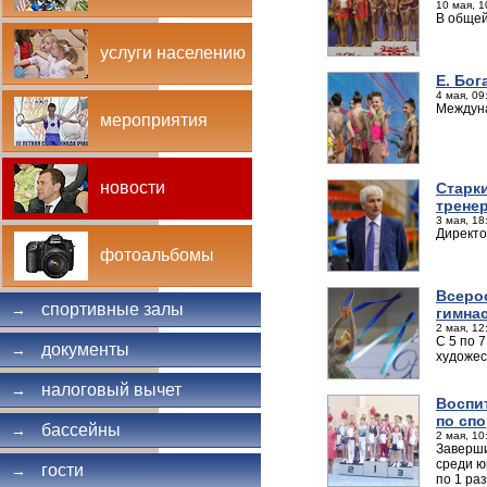
10 мая, 1
В общей
услуги населению
Е. Бо
4 мая, 09
Междуна
мероприятия
новости
Старки
трене
3 мая, 18
Директо
фотоальбомы
Всеро
спортивные залы
→
гимна
2 мая, 12
С 5 по 
документы
→
художес
налоговый вычет
→
Воспи
по сп
бассейны
→
2 мая, 10
Заверши
среди ю
гости
→
по 1 ра