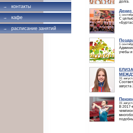
долга.
контакты
→
Денис
1 сентябр
кафе
→
С целью
«Буртас
расписание занятий
→
Поздр
1 сентябр
Админис
учебы и
ЕЛИЗА
МЕЖД
31 август
Соответ
августа 
Пензен
31 август
В 2017-
чемпион
многобо
подобны