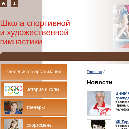
Школа спортивной
и художественной
гимнастики
сведения об организации
Главная
/
Новости
история школы
ВНИМА
гражд
5 сентябр
Прием б
тренеры
телефон
XII Ту
спортсмены
5 сентябр