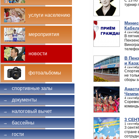
С 13 по
турнир 
услуги населению
Минис
Кабел
4 сентябр
мероприятия
В пятни
Пензенс
Виногра
телефон
новости
В Пен
и Каза
4 сентябр
Спортив
фотоальбомы
не толь
сборы з
спортивные залы
→
Анаст
Чемпи
4 сентябр
документы
→
Соревно
команды
налоговый вычет
→
3 СЕН
бассейны
→
1 сентябр
3 сентя
стране 
гости
→
сотрудн