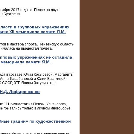
ября 2017 года в г. Пензе на двух
С «Буртасы».
ласти в групповых упражнениях
иях XII мемориала памяти Я.М.
тов в мастера спорта, Пензенскую область
нималась на пьедестал почета.
упповых упражнениях не оставила
 мемориала памяти Я.М.
нда в составе Юлии Косыревой, Маргариты
 Анны Карабановой и Юлии Васякиной
С СССР, ЗТР Янины Затуливетер
Н.Д. Лифиренко по
е 111 гимнасток из Пензы, Ульяновска,
зыгрывались только в личном многоборье.
ные грации» по художественной
Всероссийские открытые соревнования по