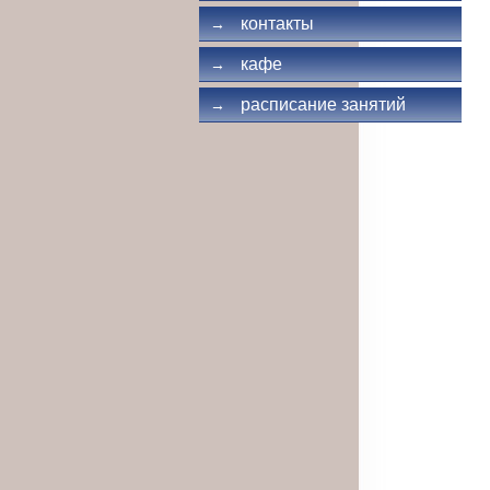
контакты
→
кафе
→
расписание занятий
→