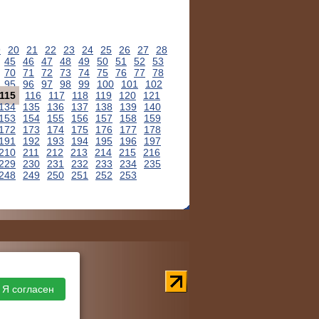
9
20
21
22
23
24
25
26
27
28
45
46
47
48
49
50
51
52
53
70
71
72
73
74
75
76
77
78
95
96
97
98
99
100
101
102
115
116
117
118
119
120
121
134
135
136
137
138
139
140
153
154
155
156
157
158
159
172
173
174
175
176
177
178
191
192
193
194
195
196
197
210
211
212
213
214
215
216
229
230
231
232
233
234
235
248
249
250
251
252
253
Я согласен