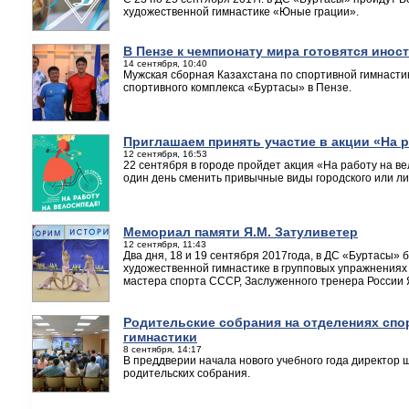
художественной гимнастике «Юные грации».
В Пензе к чемпионату мира готовятся инос
14 сентября, 10:40
Мужская сборная Казахстана по спортивной гимнастик
спортивного комплекса «Буртасы» в Пензе.
Приглашаем принять участие в акции «На 
12 сентября, 16:53
22 сентября в городе пройдет акция «На работу на в
один день сменить привычные виды городского или ли
Мемориал памяти Я.М. Затуливетер
12 сентября, 11:43
Два дня, 18 и 19 сентября 2017года, в ДС «Буртасы» 
художественной гимнастике в групповых упражнениях
мастера спорта СССР, Заслуженного тренера России
Родительские собрания на отделениях спо
гимнастики
8 сентября, 14:17
В преддверии начала нового учебного года директор
родительских собрания.