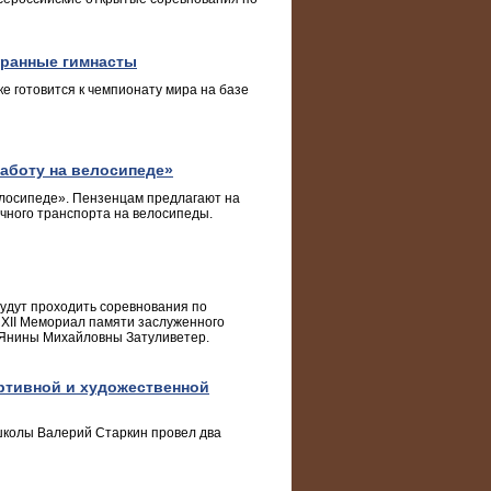
транные гимнасты
е готовится к чемпионату мира на базе
работу на велосипеде»
елосипеде». Пензенцам предлагают на
чного транспорта на велосипеды.
будут проходить соревнования по
 XII Мемориал памяти заслуженного
 Янины Михайловны Затуливетер.
ртивной и художественной
 школы Валерий Старкин провел два