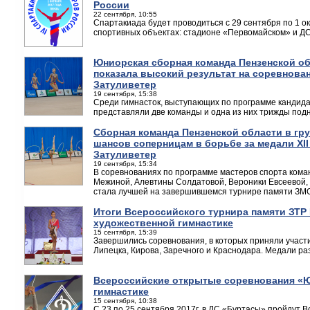
России
22 сентября, 10:55
Спартакиада будет проводиться с 29 сентября по 1 окт
спортивных объектах: стадионе «Первомайском» и Д
Юниорская сборная команда Пензенской об
показала высокий результат на соревнован
Затуливетер
19 сентября, 15:38
Среди гимнасток, выступающих по программе кандида
представляли две команды и одна из них трижды под
Сборная команда Пензенской области в гр
шансов соперницам в борьбе за медали XII
Затуливетер
19 сентября, 15:34
В соревнованиях по программе мастеров спорта кома
Межиной, Алевтины Солдатовой, Вероники Евсеевой,
стала лучшей на завершившемся турнире памяти ЗМ
Итоги Всероссийского турнира памяти ЗТР 
художественной гимнастике
15 сентября, 15:39
Завершились соревнования, в которых приняли участи
Липецка, Кирова, Заречного и Краснодара. Медали ра
Всероссийские открытые соревнования «Ю
гимнастике
15 сентября, 10:38
С 23 по 25 сентября 2017г. в ДС «Буртасы» пройдут 