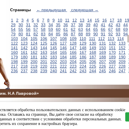
Страницы
← предыдущая
следующая →
1
2
3
4
5
6
7
8
9
10
11
12
13
14
15
16
17
18
1
29
30
31
32
33
34
35
36
37
38
39
40
41
42
43
44
54
55
56
57
58
59
60
61
62
63
64
65
66
67
68
69
79
80
81
82
83
84
85
86
87
88
89
90
91
92
93
94
103
104
105
106
107
108
109
110
111
112
113
114
122
123
124
125
126
127
128
129
130
131
132
133
141
142
143
144
145
146
147
148
149
150
151
152
160
161
162
163
164
165
166
167
168
169
170
171
179
180
181
182
183
184
185
186
187
188
189
190
198
199
200
201
202
203
204
205
206
207
208
209
217
218
219
220
221
222
223
224
225
226
227
228
236
237
238
239
240
241
242
243
244
245
246
247
им. Н.А Лавровой»
5
ствляется обработка пользовательских данных с использованием cookie
ы и спорта Пензенской области
ка. Оставаясь на странице, Вы даёте свое согласие на обработку
данных в соответствии с условиями обработки персональных данных.
етить их сохранение в настройках браузера.