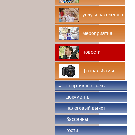
услуги населению
мероприятия
новости
фотоальбомы
спортивные залы
→
документы
→
налоговый вычет
→
бассейны
→
гости
→