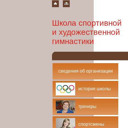
Школа спортивной
и художественной
гимнастики
сведения об организации
история школы
тренеры
спортсмены